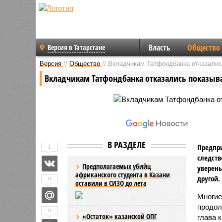
Власть
Общество
Версия в Татарстане
Версия
//
Общество
//
Вкладчикам Татфондбанка отказалис
Вкладчикам Татфондбанка отказались показыва
В РАЗДЕЛЕ
Предпр
1
следств
Предполагаемых убийц
уверены
африканского студента в Казани
другой.
0
оставили в СИЗО до лета
Многие
продол
0
«Остаток» казанской ОПГ
глава 