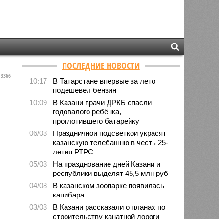
ПОСЛЕДНИЕ НОВОСТИ
3366
10:17
В Татарстане впервые за лето
подешевел бензин
10:09
В Казани врачи ДРКБ спасли
годовалого ребёнка,
проглотившего батарейку
06/08
Праздничной подсветкой украсят
казанскую телебашню в честь 25-
летия РТРС
05/08
На празднование дней Казани и
республики выделят 45,5 млн руб
04/08
В казанском зоопарке появилась
капибара
03/08
В Казани рассказали о планах по
строительству канатной дороги