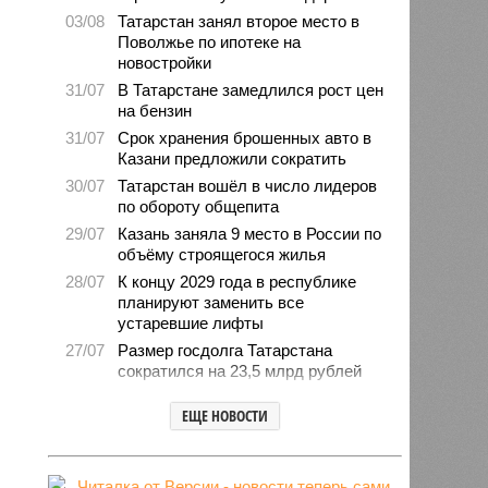
03/08
Татарстан занял второе место в
Поволжье по ипотеке на
новостройки
31/07
В Татарстане замедлился рост цен
на бензин
31/07
Срок хранения брошенных авто в
Казани предложили сократить
30/07
Татарстан вошёл в число лидеров
по обороту общепита
29/07
Казань заняла 9 место в России по
объёму строящегося жилья
28/07
К концу 2029 года в республике
планируют заменить все
устаревшие лифты
27/07
Размер госдолга Татарстана
сократился на 23,5 млрд рублей
27/07
Свыше 2,3 млн «квадратов»
ЕЩЕ НОВОСТИ
нового жилья построили с начала
года в Татарстане
24/07
В Зеленодольске автомобиль
врезался в дерево и загорелся,