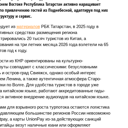
нем Востоке Республика Татарстан активно наращивает
по привлечению гостей из Поднебесной, адаптируя под них
руктуру и сервис.
едует из
материалов
РБК Татарстан, в 2025 году в
тивных средствах размещения региона
стрировались 20 тысяч туристов из Китая, а
ования на три летних месяца 2026 года взлетели на 65
ов год к году.
ости из КНР ориентированы на культурно-
руты совпадают с классическими: безусловными
 и остров-град Свияжск, однако особый интерес
ем Ленина, а также аутентичная атмосфера Старо-
ки по Волге. Для удобства туристов в городе уже
 китайском языке, работают аккредитованные гиды-
ся активное внедрение аудиогидов на китайском языке.
и для взрывного роста турпотока остаются логистика
подавляющем большинстве регионов России невозможно
tpay, а карты UnionPay из-за действующих санкций
китайцы везут наличные юани или оформляют