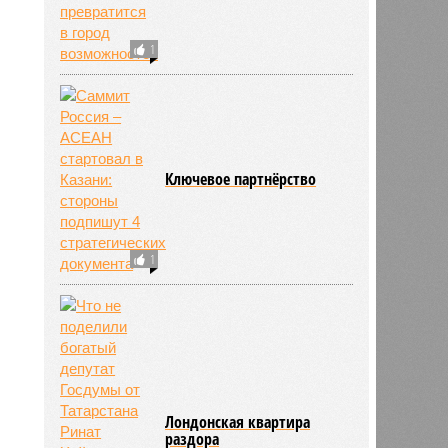
1
Ключевое партнёрство
1
Лондонская квартира
раздора