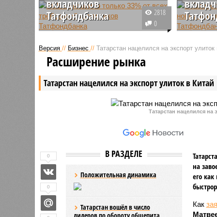
вкладчиков
вклад
2818
Татфондбанка
Татфон
0
Агентство по страхованию
Республи
вкладов не выдало и половины
поддержк
Версия
//
Бизнес
//
Татарстан нацелился на экспорт улиток 
денег, требования на которые
по 500 0
Расширение рынка
заявили пострадавшие
вкладчик
вкладчики рухнувшего
Интехбан
Татарстан нацелился на экспорт улиток в Китай
Татфондбанка. Когда будут
эта сумма
погашены долги, никто не знает.
сравнени
Татарстан нацелился на э
В РАЗДЕЛЕ
Татарст
0
на заво
Положительная динамика
его как
быстрор
0
Как
за
Татарстан вошёл в число
Матве
лидеров по обороту общепита