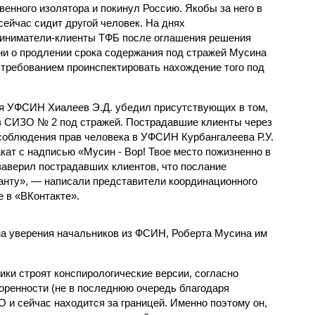
венного изолятора и покинул Россию. Якобы за него в
ейчас сидит другой человек. На днях
иниматели-клиенты ТФБ после оглашения решения
ни о продлении срока содержания под стражей Мусина
требованием проинспектировать нахождение того под
я УФСИН Хиалеев Э.Д. убедил присутствующих в том,
в СИЗО № 2 под стражей. Пострадавшие клиенты через
облюдения прав человека в УФСИН Курбангалеева Р.У.
ат с надписью «Мусин - Вор! Твое место пожизненно в
 заверил пострадавших клиентов, что послание
анту», — написали представители координационного
е в «ВКонтакте».
 на уверения начальников из ФСИН, Роберта Мусина им
ки строят конспирологические версии, согласно
оренности (не в последнюю очередь благодаря
 и сейчас находится за границей. Именно поэтому он,