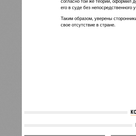
согласно той же теории, оформил д
его в суде без непосредственного 
Таким образом, уверены сторонник
свое отсутствие в стране.
К
АСВ выплатило только
В Татар
33% от всех требований
волна 