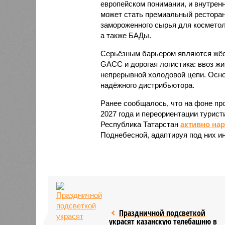
европейском понимании, и внутренн
может стать премиальный ресторан
замороженного сырья для косметол
а также БАДы.
Серьёзным барьером являются жёст
GACC и дорогая логистика: ввоз жи
непрерывной холодовой цепи. Осно
надёжного дистрибьютора.
Ранее сообщалось, что на фоне пр
2027 года и переориентации турист
Республика Татарстан
активно на
Поднебесной, адаптируя под них и
Праздничной подсветкой
украсят казанскую телебашню в