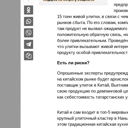
0
предпр
произв
15 тонн живой улитки, в связи с 
рынков сбыта. По его словам, ком
там продукт не вызвал ожидаемого 
положительную обратную связь, но
более привлекательным. Проведённ
что улитки вызывают живой интере
продукту особой привлекательности
Есть ли риски?
Опрошенные эксперты предупрежда
на китайском рынке будет архисло
поставщик улиток в Китай, Вьетнам
свою продукцию по демпинговой цен
как себестоимость татарстанских у
Китай и сам входит в топ-5 миров
крупный улиточный кластер в Нань
этом традиционная китайская кухня