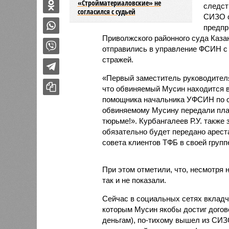
«Стройматериаловские» не
следст
согласился с судьей
СИЗО с
предпр
Приволжского районного суда Каза
отправились в управление ФСИН с 
стражей.
«Первый заместитель руководител
что обвиняемый Мусин находится 
помощника начальника УФСИН по с
обвиняемому Мусину передали плак
тюрьме!». Курбангалеев Р.У. также
обязательно будет передано арест
совета клиентов ТФБ в своей групп
При этом отметили, что, несмотря
так и не показали.
Сейчас в социальных сетях вкладчи
которым Мусин якобы достиг догов
деньгам), по-тихому вышел из СИЗО