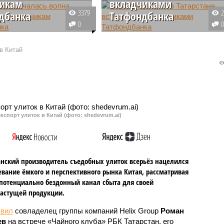
чикам
вкладчиками
3379
дбанка
Татфондбанка
0
канский фонд
Активисты движения обманутых
и начал выплачивать
вкладчиков рухнувших
в Китай
00 рублей пострадавшим
Татфондбанка и Интехбанка
ам Татфондбанка и
добились встречи с
ка, однако для многих
руководством татарстанского
 – капля в море по
управления Следственного
ю с потерями.
комитета, что раньше было
трудно представить.
кспорт улиток в Китай (фото: shedevrum.ai)
анский производитель съедобных улиток всерьёз нацелился
евание ёмкого и перспективного рынка Китая, рассматривая
 потенциально бездонный канал сбыта для своей
астущей продукции.
явил
совладелец группы компаний Helix Group
Роман
ев
на встрече «Чайного клуба» РБК Татарстан, его