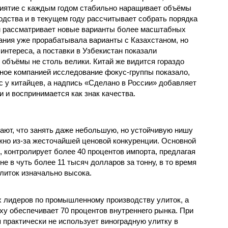
иятие с каждым годом стабильно наращивает объёмы
одства и в текущем году рассчитывает собрать порядка
чем рассматривает новые варианты более масштабных
пания уже прорабатывала варианты с Казахстаном, но
интереса, а поставки в Узбекистан показали
 объёмы не столь велики. Китай же видится гораздо
ое компанией исследование фокус-группы показало,
с у китайцев, а надпись «Сделано в России» добавляет
 и воспринимается как знак качества.
ют, что занять даже небольшую, но устойчивую нишу
жно из-за жесточайшей ценовой конкуренции. Основной
, контролирует более 40 процентов импорта, предлагая
е в чуть более 11 тысяч долларов за тонну, в то время
литок изначально высока.
ых лидеров по промышленному производству улиток, а
ху обеспечивает 70 процентов внутреннего рынка. При
 практически не использует виноградную улитку в