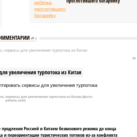
проглотившего батарейку
ОММЕНТАРИИ
0
ь сервисы для увеличения турпотока из Китая
для увеличения турпотока из Китая
ть сервисы для увеличения турпотока из Китая (фото:
pxhere.com)
 продления Россией и Китаем безвизового режима до конца
да и переориентации туристических потоков из-за конфликта