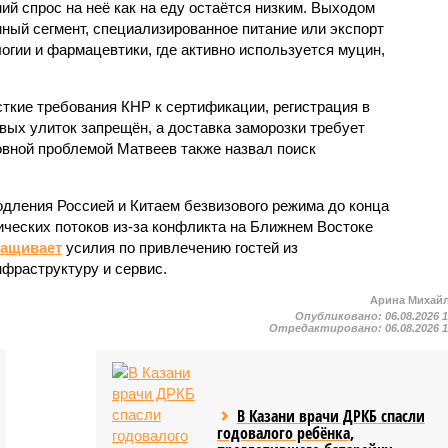
ий спрос на неё как на еду остаётся низким. Выходом
ный сегмент, специализированное питание или экспорт
огии и фармацевтики, где активно используется муцин,
кие требования КНР к сертификации, регистрация в
вых улиток запрещён, а доставка заморозки требует
вной проблемой Матвеев также назвал поиск
одления Россией и Китаем безвизового режима до конца
ических потоков из-за конфликта на Ближнем Востоке
ращивает
усилия по привлечению гостей из
нфраструктуру и сервис.
Арина Михай
Опубликовано:
06.08.2026 
Отредактировано:
06.08.2026 
В Казани врачи ДРКБ спасли
годовалого ребёнка,