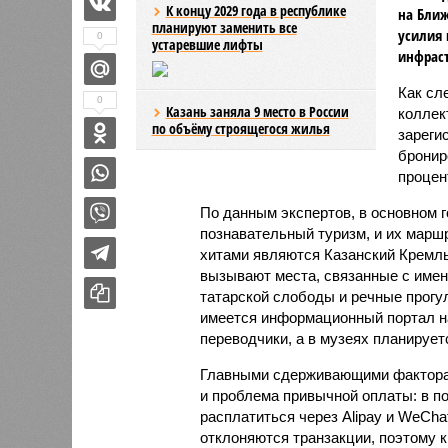
К концу 2029 года в республике
на Ближ
планируют заменить все
усилия 
0
устаревшие лифты
инфраст
Как сл
0
Казань заняла 9 место в России
коллек
по объёму строящегося жилья
зареги
бронир
процент
По данным экспертов, в основном г
познавательный туризм, и их марш
хитами являются Казанский Кремль
вызывают места, связанные с имен
татарской слободы и речные прогул
имеется информационный портал на
переводчики, а в музеях планирует
Главными сдерживающими факторам
и проблема привычной оплаты: в 
расплатиться через Alipay и WeCha
отклоняются транзакции, поэтому 