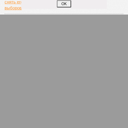
OK
Бильгильдеевой удалось снять «яблочника»
Муртазина с выборной гонки
СЛУЧАЙНЫЕ СТАТЬИ
Неприемлемый преемник
Верховный муфтий России Талгат Таджуддин
единолично назначил на свое место муфтия
Татарстана