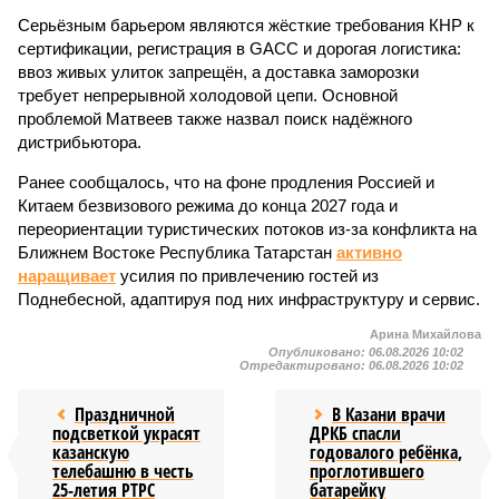
Серьёзным барьером являются жёсткие требования КНР к
сертификации, регистрация в GACC и дорогая логистика:
ввоз живых улиток запрещён, а доставка заморозки
требует непрерывной холодовой цепи. Основной
проблемой Матвеев также назвал поиск надёжного
дистрибьютора.
Ранее сообщалось, что на фоне продления Россией и
Китаем безвизового режима до конца 2027 года и
переориентации туристических потоков из-за конфликта на
Ближнем Востоке Республика Татарстан
активно
наращивает
усилия по привлечению гостей из
Поднебесной, адаптируя под них инфраструктуру и сервис.
Арина Михайлова
Опубликовано:
06.08.2026 10:02
Отредактировано:
06.08.2026 10:02
Праздничной
В Казани врачи
подсветкой украсят
ДРКБ спасли
казанскую
годовалого ребёнка,
телебашню в честь
проглотившего
25-летия РТРС
батарейку