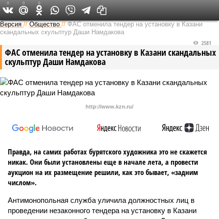
0
0
0
Версия в Татарстане
Версия
//
Общество
//
ФАС отменила тендер на установку в Казани
скандальных скульптур Даши Намдакова
2581
ФАС отменила тендер на установку в Казани скандальных
скульптур Даши Намдакова
http://www.kzn.ru/
Правда, на самих работах бурятского художника это не скажется
никак. Они были установлены еще в начале лета, а провести
аукцион на их размещение решили, как это бывает, «задним
числом».
Антимонопольная служба уличила должностных лиц в
проведении незаконного тендера на установку в Казани