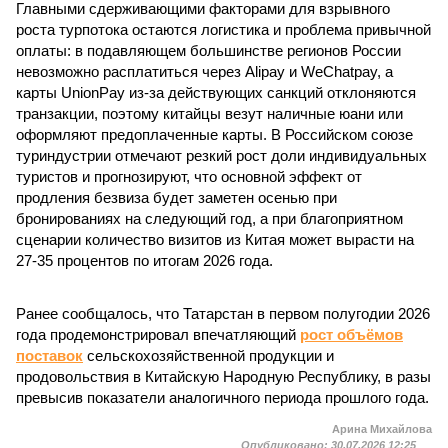
Главными сдерживающими факторами для взрывного
роста турпотока остаются логистика и проблема привычной
оплаты: в подавляющем большинстве регионов России
невозможно расплатиться через Alipay и WeChatpay, а
карты UnionPay из-за действующих санкций отклоняются
транзакции, поэтому китайцы везут наличные юани или
оформляют предоплаченные карты. В Российском союзе
туриндустрии отмечают резкий рост доли индивидуальных
туристов и прогнозируют, что основной эффект от
продления безвиза будет заметен осенью при
бронированиях на следующий год, а при благоприятном
сценарии количество визитов из Китая может вырасти на
27-35 процентов по итогам 2026 года.
Ранее сообщалось, что Татарстан в первом полугодии 2026
года продемонстрировал впечатляющий
рост объёмов
поставок
сельскохозяйственной продукции и
продовольствия в Китайскую Народную Республику, в разы
превысив показатели аналогичного периода прошлого года.
Арина Михайлова
Опубликовано:
30.07.2026 12:25