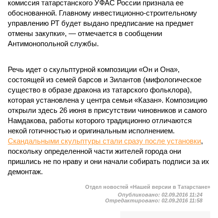
комиссия татарстанского УФАС России признала ее
обоснованной. Главному инвестиционно-строительному
управлению РТ будет выдано предписание на предмет
отмены закупки», — отмечается в сообщении
Антимонопольной службы.
Речь идет о скульптурной композиции «Он и Она»,
состоящей из семей барсов и Зилантов (мифологическое
существо в образе дракона из татарского фольклора),
которая установлена у центра семьи «Казан». Композицию
открыли здесь 26 июня в присутствии чиновников и самого
Намдакова, работы которого традиционно отличаются
некой готичностью и оригинальным исполнением.
Скандальными скульптуры стали сразу после установки
,
поскольку определенной части жителей города они
пришлись не по нраву и они начали собирать подписи за их
демонтаж.
Отдел новостей «Нашей версии в Татарстане»
Опубликовано:
02.09.2016 11:24
Отредактировано:
02.09.2016 11:58