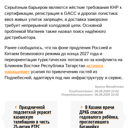
Серьёзным барьером являются жёсткие требования КНР к
сертификации, регистрация в GACC и дорогая логистика:
ввоз живых улиток запрещён, а доставка заморозки
требует непрерывной холодовой цепи. Основной
проблемой Матвеев также назвал поиск надёжного
дистрибьютора.
Ранее сообщалось, что на фоне продления Россией и
Китаем безвизового режима до конца 2027 года и
переориентации туристических потоков из-за конфликта на
Ближнем Востоке Республика Татарстан
активно
наращивает
усилия по привлечению гостей из
Поднебесной, адаптируя под них инфраструктуру и сервис.
Арина Михайлова
Опубликовано:
06.08.2026 10:02
Отредактировано:
06.08.2026 10:02
Праздничной
В Казани врачи
подсветкой украсят
ДРКБ спасли
казанскую
годовалого ребёнка,
телебашню в честь
проглотившего
25-летия РТРС
батарейку