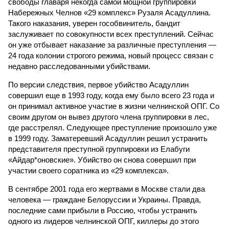
свободы главаря некогда самой мощной группировки
Набережных Челнов «29 комплекс» Рузаля Асадуллина.
Такого наказания, уверен гособвинитель, бандит
заслуживает по совокупности всех преступлений. Сейчас
он уже отбывает наказание за различные преступления —
24 года колонии строгого режима, новый процесс связан с
недавно расследованными убийствами.
По версии следствия, первое убийство Асадуллин
совершил еще в 1993 году, когда ему было всего 23 года и
он принимал активное участие в жизни челнинской ОПГ. Со
своим другом он вывез другого члена группировки в лес,
где расстрелял. Следующее преступление произошло уже
в 1999 году. Заматеревший Асадуллин решил устранить
представителя преступной группировки из Елабуги
«Айдар*оновские». Убийство он снова совершил при
участии своего соратника из «29 комплекса».
В сентябре 2001 года его жертвами в Москве стали два
человека — граждане Белоруссии и Украины. Правда,
последние сами прибыли в Россию, чтобы устранить
одного из лидеров челнинской ОПГ, киллеры до этого