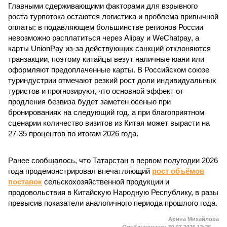
Главными сдерживающими факторами для взрывного
роста турпотока остаются логистика и проблема привычной
оплаты: в подавляющем большинстве регионов России
невозможно расплатиться через Alipay и WeChatpay, а
карты UnionPay из-за действующих санкций отклоняются
транзакции, поэтому китайцы везут наличные юани или
оформляют предоплаченные карты. В Российском союзе
туриндустрии отмечают резкий рост доли индивидуальных
туристов и прогнозируют, что основной эффект от
продления безвиза будет заметен осенью при
бронированиях на следующий год, а при благоприятном
сценарии количество визитов из Китая может вырасти на
27-35 процентов по итогам 2026 года.
Ранее сообщалось, что Татарстан в первом полугодии 2026
года продемонстрировал впечатляющий
рост объёмов
поставок
сельскохозяйственной продукции и
продовольствия в Китайскую Народную Республику, в разы
превысив показатели аналогичного периода прошлого года.
Арина Михайлова