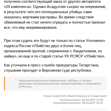
получили соответствующий заказ от другого авторитета
«29 комплекса». Однако Асадуллин сыграл на опережение,
в результате чего его потенциальные убийцы сами
оказались жертвами расправы. Во время следствия
обвиняемый не стал ничего отрицать и полностью признал
все, что ему инкриминировали.
При этом судить его будут не только по статье Уголовного
кодекса России «Убийство двух и более лиц,
организованной группой, сопряженное с бандитизмом, по
найму», но еще и по старой статье УК РСФСР «Убийство».
Как уточнили в пресс-службе прокуратуры Татарстана,
слушания проходят в Верховном суде республики.
*
Националистические батальоны «Айдар» и «Азов»
признаны экстремистскими организациями и запрещены
в России.
Отдел новостей «Нашей версии в Татарстане»
Опубликовано:
02.03.2017 13:09
Отредактировано:
02.03.2017 13:31