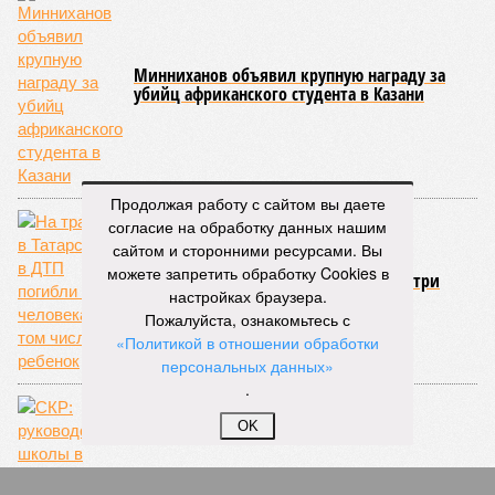
Минниханов объявил крупную награду за
убийц африканского студента в Казани
Продолжая работу с сайтом вы даете
согласие на обработку данных нашим
сайтом и сторонними ресурсами. Вы
можете запретить обработку Cookies в
На трассе в Татарстане в ДТП погибли три
настройках браузера.
человека, в том числе ребенок
Пожалуйста, ознакомьтесь с
«Политикой в отношении обработки
персональных данных»
.
OK
СКР: руководство школы в Нижнекамске