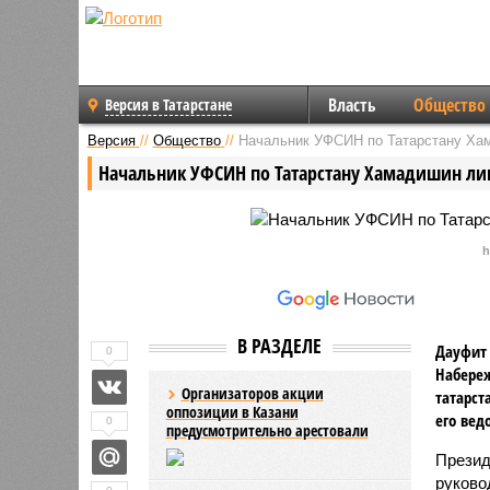
Власть
Общество
Версия в Татарстане
Версия
//
Общество
//
Начальник УФСИН по Татарстану Ха
Начальник УФСИН по Татарстану Хамадишин л
h
В РАЗДЕЛЕ
Дауфит
0
Набереж
Организаторов акции
татарст
оппозиции в Казани
его вед
0
предусмотрительно арестовали
Презид
руково