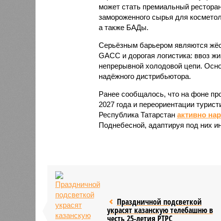
может стать премиальный ресторан
замороженного сырья для косметол
а также БАДы.
Серьёзным барьером являются жёст
GACC и дорогая логистика: ввоз жи
непрерывной холодовой цепи. Осно
надёжного дистрибьютора.
Ранее сообщалось, что на фоне пр
2027 года и переориентации турист
Республика Татарстан
активно на
Поднебесной, адаптируя под них и
Праздничной подсветкой
украсят казанскую телебашню в
честь 25-летия РТРС