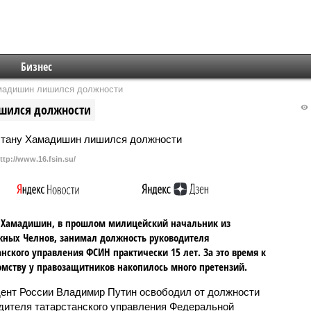
Бизнес
мадишин лишился должности
ишился должности
ttp://www.16.fsin.su/
 Хамадишин, в прошлом милицейский начальник из
ных Челнов, занимал должность руководителя
анского управления ФСИН практически 15 лет. За это время к
омству у правозащитников накопилось много претензий.
ент России Владимир Путин освободил от должности
дителя татарстанского управления Федеральной