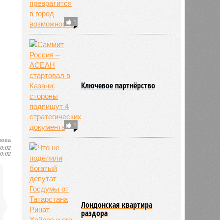
1
Ключевое партнёрство
1
лова
10:02
10:02
Лондонская квартира
раздора