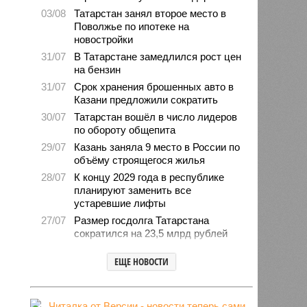
03/08
Татарстан занял второе место в
Поволжье по ипотеке на
новостройки
31/07
В Татарстане замедлился рост цен
на бензин
31/07
Срок хранения брошенных авто в
Казани предложили сократить
30/07
Татарстан вошёл в число лидеров
по обороту общепита
29/07
Казань заняла 9 место в России по
объёму строящегося жилья
28/07
К концу 2029 года в республике
планируют заменить все
устаревшие лифты
27/07
Размер госдолга Татарстана
сократился на 23,5 млрд рублей
27/07
Свыше 2,3 млн «квадратов»
ЕЩЕ НОВОСТИ
нового жилья построили с начала
года в Татарстане
24/07
В Зеленодольске автомобиль
врезался в дерево и загорелся,