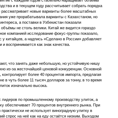
иятие с каждым годом стабильно наращивает объёмы
одства и в текущем году рассчитывает собрать порядка
чем рассматривает новые варианты более масштабных
пания уже прорабатывала варианты с Казахстаном, но
интереса, а поставки в Узбекистан показали
 объёмы не столь велики. Китай же видится гораздо
ое компанией исследование фокус-группы показало,
с у китайцев, а надпись «Сделано в России» добавляет
 и воспринимается как знак качества.
ют, что занять даже небольшую, но устойчивую нишу
жно из-за жесточайшей ценовой конкуренции. Основной
, контролирует более 40 процентов импорта, предлагая
е в чуть более 11 тысяч долларов за тонну, в то время
литок изначально высока.
ых лидеров по промышленному производству улиток, а
ху обеспечивает 70 процентов внутреннего рынка. При
 практически не использует виноградную улитку в
ий спрос на неё как на еду остаётся низким. Выходом