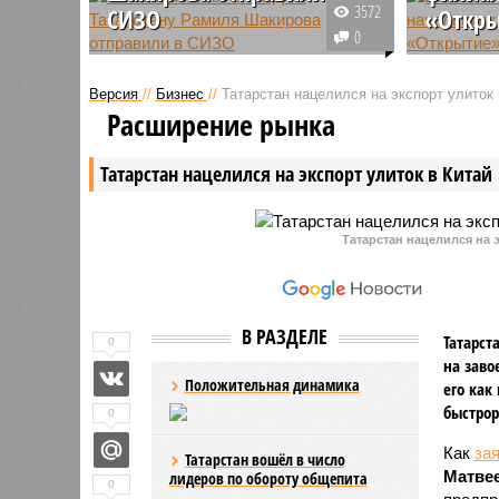
3572
СИЗО
«Откр
0
В изоляторе он проведет,
В столиц
ориентировочно, 2 месяца.
завершил
Версия
//
Бизнес
//
Татарстан нацелился на экспорт улиток 
Органы следствия предполагают,
по громк
Расширение рынка
то Шакиров может быть
миллионо
причастен к получению взяток
«Открыти
Татарстан нацелился на экспорт улиток в Китай
при заключении госконтрактов на
филиала 
ремонт служебных автомобилей.
обвините
Татарстан нацелился на э
В РАЗДЕЛЕ
Татарст
0
на заво
Положительная динамика
его как
быстрор
0
Как
за
Татарстан вошёл в число
Матве
лидеров по обороту общепита
0