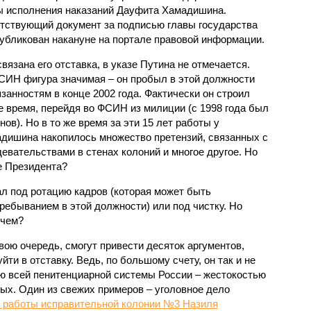
 исполнения наказаний Дауфита Хамадишина.
тствующий документ за подписью главы государства
убликован накануне на портале правовой информации.
вязана его отставка, в указе Путина не отмечается.
СИН фигура значимая – он пробыл в этой должности
язанностям в конце 2002 года. Фактически он строил
е время, перейдя во ФСИН из милиции (с 1998 года был
). Но в то же время за эти 15 лет работы у
дишина накопилось множество претензий, связанных с
евательствами в стенах колоний и многое другое. Но
е Президента?
л под ротацию кадров (которая может быть
ребыванием в этой должности) или под чистку. Но
 чем?
вою очередь, смогут привести десяток аргументов,
ти в отставку. Ведь, по большому счету, он так и не
ью всей пенитенциарной системы России – жестокостью
ых. Один из свежих примеров – уголовное дело
й работы исправительной колонии №3 Назиля