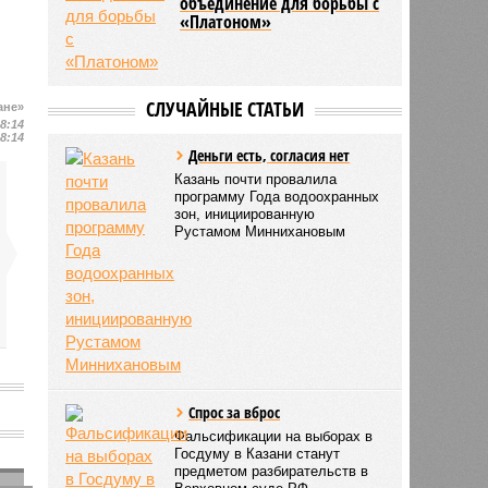
объединение для борьбы с
«Платоном»
СЛУЧАЙНЫЕ СТАТЬИ
ане»
08:14
08:14
Деньги есть, согласия нет
Казань почти провалила
программу Года водоохранных
зон, инициированную
Рустамом Миннихановым
Спрос за вброс
Фальсификации на выборах в
Госдуму в Казани станут
предметом разбирательств в