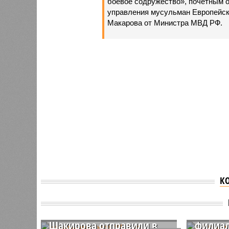
боевое содружество», почетным о
управления мусульман Европейск
Макарова от Министра МВД РФ.
К
Начальника тыла МВД по
В Каза
Татарстану Рамиля
пригов
Шакирова отправили в
филиал