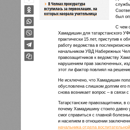
0
В Челнах прокуратура
службы
вступилась за первоклашек, на
Соотве
которых наорала учительница
был оп
С чем с
Хамадишин для татарстанского УФ
практически 15 лет, приступив к об
работу ведомства в послекризисно
начальником УВД Набережных Челнов
правозащитников к ведомству Хама
нарушением прав заключенных, изд
этот ли фактор повлиял на решени
Не исключено, что Хамадишин попа
обусловлена слишком долгим его п
снова возникает вопрос – в связи с
Татарстанские правозащитники, в с
почему Хамадишину стоило давно уй
смог справиться с главной болезн
и насилием в отношении заключенн
начальника отдела воспитательно