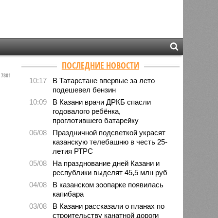
ПОСЛЕДНИЕ НОВОСТИ
7801
10:17
В Татарстане впервые за лето
подешевел бензин
10:09
В Казани врачи ДРКБ спасли
годовалого ребёнка,
проглотившего батарейку
06/08
Праздничной подсветкой украсят
казанскую телебашню в честь 25-
летия РТРС
05/08
На празднование дней Казани и
республики выделят 45,5 млн руб
04/08
В казанском зоопарке появилась
капибара
03/08
В Казани рассказали о планах по
строительству канатной дороги