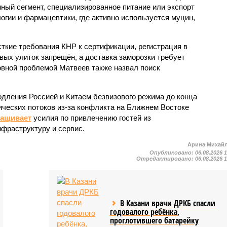
ный сегмент, специализированное питание или экспорт
огии и фармацевтики, где активно используется муцин,
кие требования КНР к сертификации, регистрация в
вых улиток запрещён, а доставка заморозки требует
вной проблемой Матвеев также назвал поиск
одления Россией и Китаем безвизового режима до конца
ических потоков из-за конфликта на Ближнем Востоке
ращивает
усилия по привлечению гостей из
нфраструктуру и сервис.
Арина Михай
Опубликовано:
06.08.2026 
Отредактировано:
06.08.2026 
В Казани врачи ДРКБ спасли
годовалого ребёнка,
проглотившего батарейку