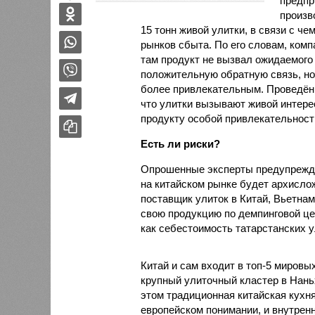
предпр
произв
15 тонн живой улитки, в связи с 
рынков сбыта. По его словам, ком
там продукт не вызвал ожидаемого 
положительную обратную связь, но
более привлекательным. Проведённ
что улитки вызывают живой интере
продукту особой привлекательности
Есть ли риски?
Опрошенные эксперты предупрежда
на китайском рынке будет архисло
поставщик улиток в Китай, Вьетнам
свою продукцию по демпинговой цен
как себестоимость татарстанских у
Китай и сам входит в топ-5 миров
крупный улиточный кластер в Нань
этом традиционная китайская кухня
европейском понимании, и внутренн