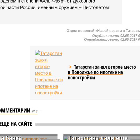
рденом II степени «Аль-Фахр» от Духовного
ой части России, именным оружием – Пистолетом
Отдел новостей «Нашей версии в Татарст
Опубликовано:
02.05.2017 
Отредактировано:
02.05.2017 
Татарстан занял второе место
в Поволжье по ипотеке на
новостройки
ОММЕНТАРИИ
0
ни вынесен
ЕЩЕ НА САЙТЕ
ор экс-начальнику
Госкомитету по тарифам
а банка
Татарстана дали еще