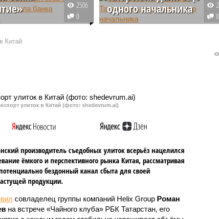
2506
ытие»
одного начальника
0
е Татарстана
В Татарстане власть пребывает
ся судебный процесс
в полной уверенности, что
в Китай
ому делу о хищении 220
качественная работа зависит от
в рублей из банка
количества чиновников. Так,
е». Бывший начальник
Госкомитету по тарифам региона
и кассирша выслушали
разрешили заиметь еще одного
льный приговор.
начальника.
кспорт улиток в Китай (фото: shedevrum.ai)
анский производитель съедобных улиток всерьёз нацелился
евание ёмкого и перспективного рынка Китая, рассматривая
 потенциально бездонный канал сбыта для своей
астущей продукции.
явил
совладелец группы компаний Helix Group
Роман
ев
на встрече «Чайного клуба» РБК Татарстан, его