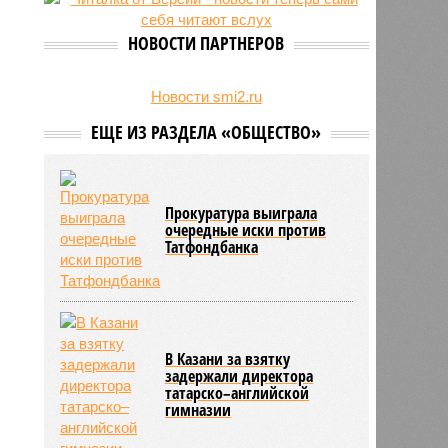
есть погибшие
НОВОСТИ ПАРТНЕРОВ
Новости smi2.ru
ЕЩЕ ИЗ РАЗДЕЛА «ОБЩЕСТВО»
Прокуратура выиграла
очередные иски против
Татфондбанка
В Казани за взятку
задержали директора
татарско–английской
гимназии