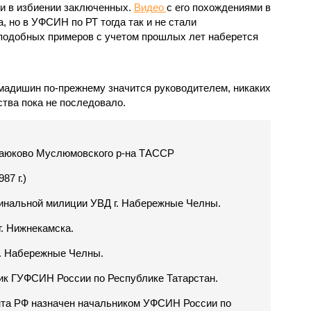
и в избиении заключенных.
Видео
с его похождениями в
 но в УФСИН по РТ тогда так и не стали
подобных примеров с учетом прошлых лет наберется
мадишин по-прежнему значится руководителем, никаких
тва пока не последовало.
 Баюково Муслюмовского р-на ТАССР
7 г.)
иминальной милиции УВД г. Набережные Челны.
 г. Нижнекамска.
 г. Набережные Челны.
ник ГУФСИН России по Республике Татарстан.
ента РФ назначен начальником УФСИН России по