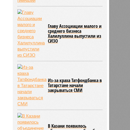
Главу Ассоциации малого и
среднего бизнеса
Халилуллина выпустили из
СИЗО
Из-за краха Татфондбанка в
Татарстане начали
закрываться СМИ
В Казани появилось