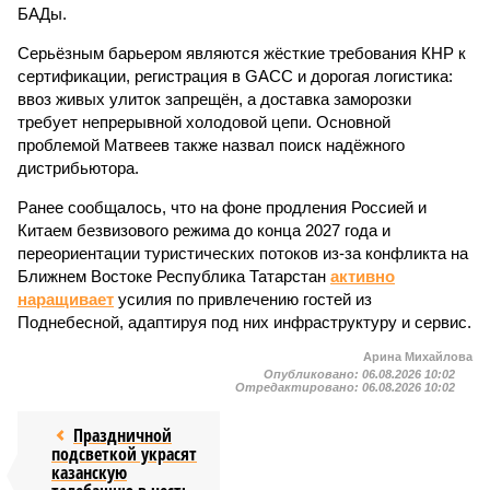
БАДы.
Серьёзным барьером являются жёсткие требования КНР к
сертификации, регистрация в GACC и дорогая логистика:
ввоз живых улиток запрещён, а доставка заморозки
требует непрерывной холодовой цепи. Основной
проблемой Матвеев также назвал поиск надёжного
дистрибьютора.
Ранее сообщалось, что на фоне продления Россией и
Китаем безвизового режима до конца 2027 года и
переориентации туристических потоков из-за конфликта на
Ближнем Востоке Республика Татарстан
активно
наращивает
усилия по привлечению гостей из
Поднебесной, адаптируя под них инфраструктуру и сервис.
Арина Михайлова
Опубликовано:
06.08.2026 10:02
Отредактировано:
06.08.2026 10:02
Праздничной
подсветкой украсят
казанскую