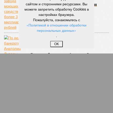
сайтом и сторонними ресурсами. Вы
Татфондбанк требует с завода моющих
средств более 3 миллиардов рублей
можете запретить обработку Cookies в
настройках браузера.
Пожалуйста, ознакомьтесь с
«Политикой в отношении обработки
персональных данных»
.
OK
По делу о банкротстве Анатолия Ливады
пытаются вернуть две его проданные
квартиры
СЛУЧАЙНЫЕ СТАТЬИ
Метшину никто не верит
Противники мусоросжигательного завода
высказали в лицо мэру Казани Ильсуру Метшину