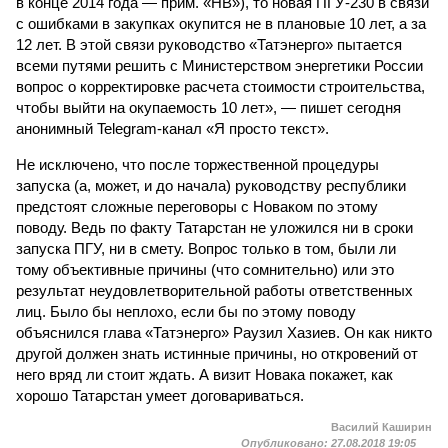
в конце 2014 года — прим. «НВ»), то новая ПГУ-230 в связи
с ошибками в закупках окупится не в плановые 10 лет, а за
12 лет. В этой связи руководство «Татэнерго» пытается
всеми путями решить с Министерством энергетики России
вопрос о корректировке расчета стоимости строительства,
чтобы выйти на окупаемость 10 лет», — пишет сегодня
анонимный Telegram-канал «Я просто текст».
Не исключено, что после торжественной процедуры
запуска (а, может, и до начала) руководству республики
предстоят сложные переговоры с Новаком по этому
поводу. Ведь по факту Татарстан не уложился ни в сроки
запуска ПГУ, ни в смету. Вопрос только в том, были ли
тому объективные причины (что сомнительно) или это
результат неудовлетворительной работы ответственных
лиц. Было бы неплохо, если бы по этому поводу
объяснился глава «Татэнерго» Раузил Хазиев. Он как никто
другой должен знать истинные причины, но откровений от
него вряд ли стоит ждать. А визит Новака покажет, как
хорошо Татарстан умеет договариваться.
Василий Каширин
Опубликовано:
27.08.2018 19:05