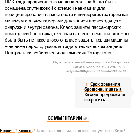
ЦИК тогда прописал, что машина должна была быть
оснащена спутниковой системой навигации для
позиционирования на местности и видеорегистратором как
минимум с двумя камерами для записи происходящего
снаружи и внутри салона. Класс защиты пассажирских
помещений броневика, включая все его элементы, должны
были быть не ниже второго, класс защиты крыши машины
– не ниже первого, указала тогда в техническом задании
Центральная избирательная комиссия Татарстана.
Отдел новостей «Нашей версии в Татарстане»
Опубликовано:
30.03.2016 11:36
Отредактировано:
30.03.2016 11:56
Срок хранения
брошенных авто в
Казани предложили
сократить
КОММЕНТАРИИ
0
Версия
//
Бизнес
//
Татарстан нацелился на экспорт улиток в Китай