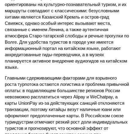
ориентированы на культурно-познавательный туризм, и их
маршруты совпадают с классическими: безусловными
хитами являются Казанский Кремль и остров-град
Свияжск, однако особый интерес вызывают места,
связанные с именем Ленина, а также аутентичная
атмосфера Старо-татарской слободы и речные прогулки по
Волге. Для удобства туристов в городе уже имеется
информационный портал на китайском языке, работают
аккредитованные гиды-переводчики, а в музеях
планируется активное внедрение аудиогидов на китайском
языке.
Главными сдерживающими факторами для взрывного
роста турпотока остаются логистика и проблема привычной
оплаты: в подавляющем большинстве регионов России
невозможно расплатиться через Alipay и WeChatpay, а
карты UnionPay из-за действующих санкций отклоняются
транзакции, поэтому китайцы везут наличные юани или
оформляют предоплаченные карты. В Российском союзе
туриндустрии отмечают резкий рост доли индивидуальных
туристов и прогнозируют, что основной эффект от