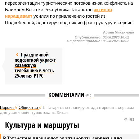
переориентации туристических потоков из-за конфликта на
Ближнем Востоке Республика Татарстан
активно
наращивает
усилия по привлечению гостей из
Поднебесной, адаптируя под них инфраструктуру и сервис.
Арина Михайлова
Опубликовано:
06.08.2026 10:02
Отредактировано:
06.08.2026 10:02
Праздничной
подсветкой украсят
казанскую
телебашню в честь
25-летия РТРС
КОММЕНТАРИИ
0
Версия
//
Общество
//
В Татарстане планируют адаптировать сервисы
для увеличения турпотока из Китая
982
Культура и маршруты
В Татарстане планируют адаптировать сервисы для