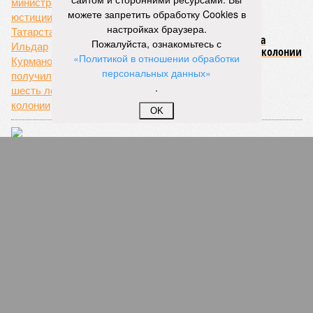
можете запретить обработку Cookies в
настройках браузера.
Сын экс-министра юстиции Татарстана
Пожалуйста, ознакомьтесь с
Ильдар Курманов получил шесть лет колонии
«Политикой в отношении обработки
персональных данных»
.
OK
Работников «Татаэронавигации»
заподозрили в мошенничестве с выплатами
за полеты