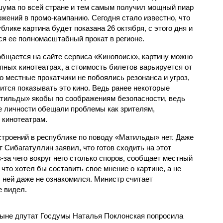
шума по всей стране и тем самым получил мощный пиар
ожений в промо-кампанию. Сегодня стало известно, что
блике картина будет показана 26 октября, с этого дня и
ся ее полномасштабный прокат в регионе.
общается на сайте сервиса «Кинопоиск», картину можно
пных кинотеатрах, а стоимость билетов варьируется от
то местные прокатчики не побоялись резонанса и угроз,
ится показывать это кино. Ведь ранее некоторые
атильды» якобы по соображениям безопасности, ведь
 личности обещали проблемы как зрителям,
 кинотеатрам.
строений в республике по поводу «Матильды» нет. Даже
 Сибагатуллин заявил, что готов сходить на этот
-за чего вокруг него столько споров, сообщает местный
, что хотел бы составить свое мнение о картине, а не
с ней даже не ознакомился. Министр считает
е видел.
ныне дпутат Госдумы Наталья Поклонская попросила