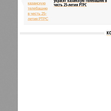
украсят казанскую телебашню в
честь 25-летия РТРС
К
Версия
//
Общество
//
В Татарстане планируют адаптироват
Культура и маршруты
В Татарстане планируют адаптировать сервисы 
В Татарстане планируют адаптирова
В РАЗДЕЛЕ
На фоне
0