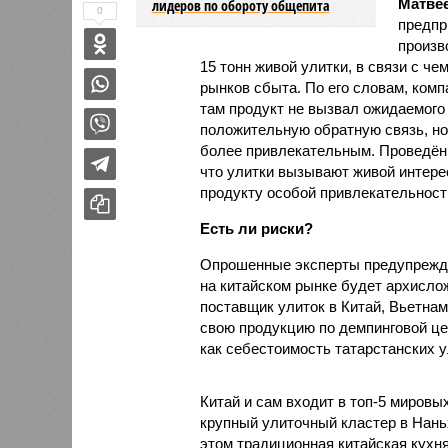
Матве
лидеров по обороту общепита
0
предпр
произв
15 тонн живой улитки, в связи с 
рынков сбыта. По его словам, ком
там продукт не вызвал ожидаемого 
положительную обратную связь, но
более привлекательным. Проведённ
что улитки вызывают живой интере
продукту особой привлекательности
Есть ли риски?
Опрошенные эксперты предупрежда
на китайском рынке будет архисло
поставщик улиток в Китай, Вьетнам
свою продукцию по демпинговой цен
как себестоимость татарстанских у
Китай и сам входит в топ-5 миров
крупный улиточный кластер в Нань
этом традиционная китайская кухня