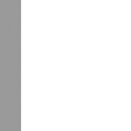
2027 го
К концу 2029 года в республике
на Ближ
планируют заменить все
усилия 
0
устаревшие лифты
инфраст
Как сл
0
коллек
зареги
бронир
процент
По дан
Казань заняла 9 место в России
на кул
по объёму строящегося жилья
совпад
Казанс
интере
аутентичная атмосфера Старо-тата
удобства туристов в городе уже и
работают аккредитованные гиды-пе
аудиогидов на китайском языке.
Главными сдерживающими факторам
и проблема привычной оплаты: в 