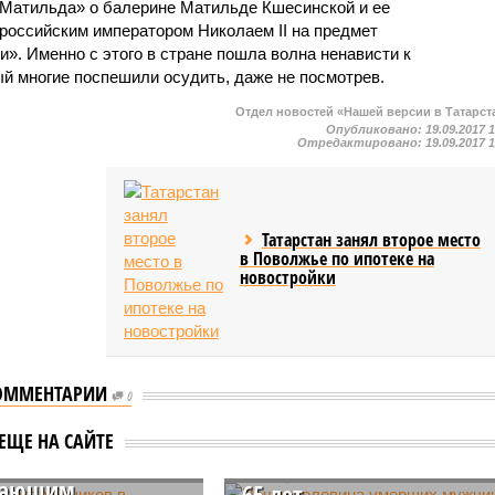
«Матильда» о балерине Матильде Кшесинской и ее
оссийским императором Николаем II на предмет
». Именно с этого в стране пошла волна ненависти к
 многие поспешили осудить, даже не посмотрев.
Отдел новостей «Нашей версии в Татарст
Опубликовано:
19.09.2017 
Отредактировано:
19.09.2017 
Татарстан занял второе место
в Поволжье по ипотеке на
новостройки
ОММЕНТАРИИ
0
на застройщиков
Почти половина
стане не готовы
умерших мужчин в
ЕЩЕ НА САЙТЕ
ть по правилам,
Татарстане не дожили д
щающим
65 лет