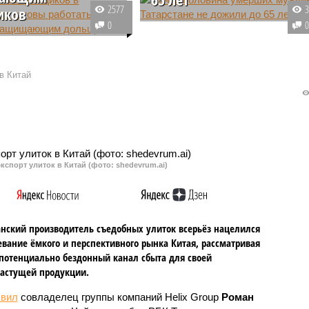
2577
иков
Если в Татарстане сохранится
0
России застройщики
«возрастная» статистика по
ерейти на так
смертности мужчин, то
ое проектное
государство скинет с себя
в Китай
ование, которое
ощутимый пенсионный балласт.
 дольщиков от потери
Около половины умерших в
нако Татарстан
республике не дожили до 65-и.
ляется: компании не
аботать по новым
.
кспорт улиток в Китай (фото: shedevrum.ai)
анский производитель съедобных улиток всерьёз нацелился
евание ёмкого и перспективного рынка Китая, рассматривая
 потенциально бездонный канал сбыта для своей
астущей продукции.
явил
совладелец группы компаний Helix Group
Роман