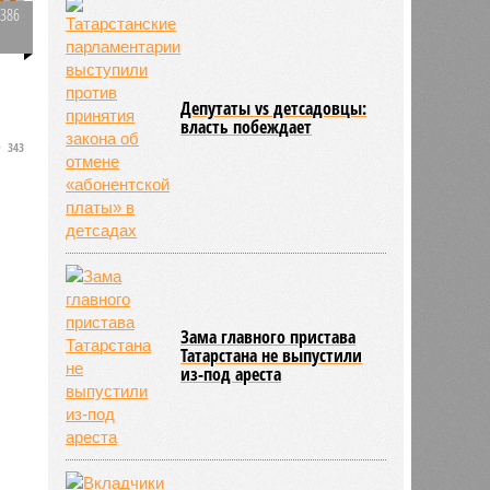
3386
0
Депутаты vs детсадовцы:
власть побеждает
343
Зама главного пристава
Татарстана не выпустили
из-под ареста