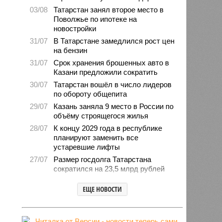
03/08
Татарстан занял второе место в
Поволжье по ипотеке на
новостройки
31/07
В Татарстане замедлился рост цен
на бензин
31/07
Срок хранения брошенных авто в
Казани предложили сократить
30/07
Татарстан вошёл в число лидеров
по обороту общепита
29/07
Казань заняла 9 место в России по
объёму строящегося жилья
28/07
К концу 2029 года в республике
планируют заменить все
устаревшие лифты
27/07
Размер госдолга Татарстана
сократился на 23,5 млрд рублей
27/07
Свыше 2,3 млн «квадратов»
ЕЩЕ НОВОСТИ
нового жилья построили с начала
года в Татарстане
24/07
В Зеленодольске автомобиль
врезался в дерево и загорелся,