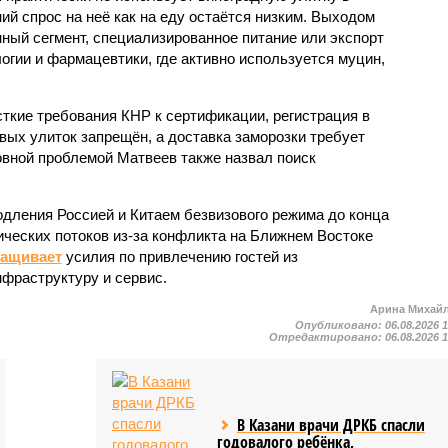
ий спрос на неё как на еду остаётся низким. Выходом
ный сегмент, специализированное питание или экспорт
огии и фармацевтики, где активно используется муцин,
кие требования КНР к сертификации, регистрация в
вых улиток запрещён, а доставка заморозки требует
вной проблемой Матвеев также назвал поиск
одления Россией и Китаем безвизового режима до конца
ических потоков из-за конфликта на Ближнем Востоке
ращивает
усилия по привлечению гостей из
нфраструктуру и сервис.
Арина Михай
Опубликовано:
06.08.2026 
Отредактировано:
06.08.2026 
В Казани врачи ДРКБ спасли
годовалого ребёнка,