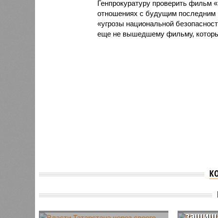
Генпрокуратуру проверить фильм 
отношениях с будущим последним р
«угрозы национальной безопасности
еще не вышедшему фильму, который
К
Полови
в Татар
работа
защи