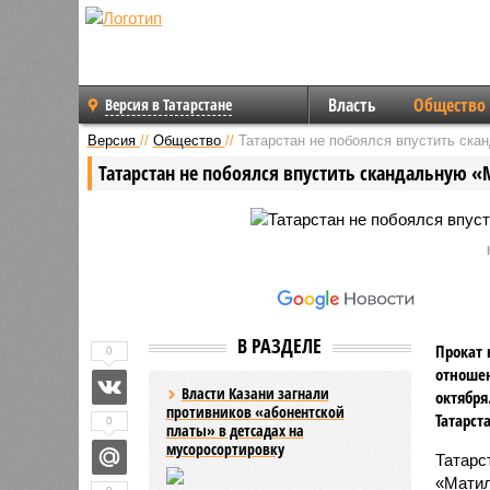
Власть
Общество
Версия в Татарстане
Версия
//
Общество
//
Татарстан не побоялся впустить ск
Татарстан не побоялся впустить скандальную 
В РАЗДЕЛЕ
Прокат 
0
отношен
Власти Казани загнали
октября
противников «абонентской
Татарст
0
платы» в детсадах на
мусоросортировку
Татарс
«Матил