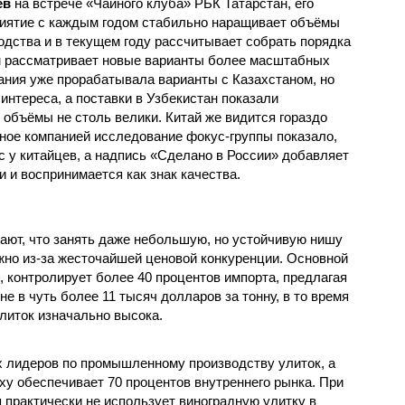
ев
на встрече «Чайного клуба» РБК Татарстан, его
иятие с каждым годом стабильно наращивает объёмы
одства и в текущем году рассчитывает собрать порядка
чем рассматривает новые варианты более масштабных
пания уже прорабатывала варианты с Казахстаном, но
интереса, а поставки в Узбекистан показали
 объёмы не столь велики. Китай же видится гораздо
ое компанией исследование фокус-группы показало,
с у китайцев, а надпись «Сделано в России» добавляет
 и воспринимается как знак качества.
ют, что занять даже небольшую, но устойчивую нишу
жно из-за жесточайшей ценовой конкуренции. Основной
, контролирует более 40 процентов импорта, предлагая
е в чуть более 11 тысяч долларов за тонну, в то время
литок изначально высока.
ых лидеров по промышленному производству улиток, а
ху обеспечивает 70 процентов внутреннего рынка. При
 практически не использует виноградную улитку в