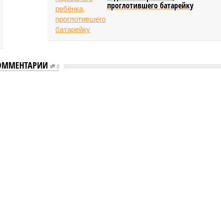
проглотившего батарейку
ОММЕНТАРИИ
0
ь сервисы для увеличения турпотока из Китая
для увеличения турпотока из Китая
ть сервисы для увеличения турпотока из Китая (фото:
pxhere.com)
 продления Россией и Китаем безвизового режима до конца