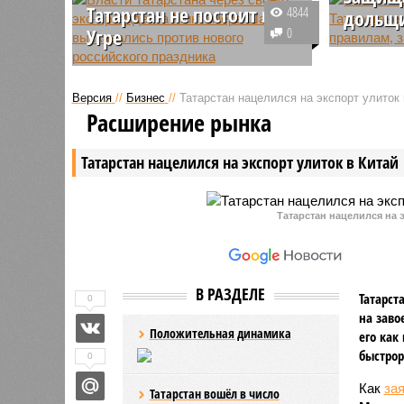
Татарстан не постоит на
4844
дольщ
Угре
0
По всей 
Власти Татарстана через своего
должны п
экс-президента Минтимера
называем
Версия
//
Бизнес
//
Татарстан нацелился на экспорт улиток 
Шаймиева высказались против
финансир
Расширение рынка
нового российского праздника
защищает
денег. Од
Татарстан нацелился на экспорт улиток в Китай
сопротив
готовы р
правилам
Татарстан нацелился на э
В РАЗДЕЛЕ
Татарст
0
на заво
Положительная динамика
его как
быстрор
0
Как
за
Татарстан вошёл в число