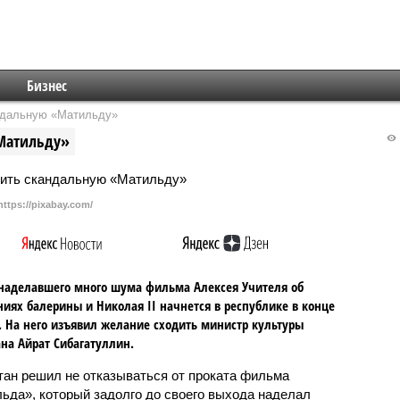
Бизнес
андальную «Матильду»
«Матильду»
https://pixabay.com/
наделавшего много шума фильма Алексея Учителя об
иях балерины и Николая II начнется в республике в конце
. На него изъявил желание сходить министр культуры
ана Айрат Сибагатуллин.
тан решил не отказываться от проката фильма
ьда», который задолго до своего выхода наделал