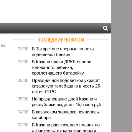
ПОСЛЕДНИЕ НОВОСТИ
2031
07/08
В Татарстане впервые за лето
подешевел бензин
07/08
В Казани врачи ДРКБ спасли
годовалого ребёнка,
проглотившего батарейку
06/08
Праздничной подсветкой украсят
казанскую телебашню в честь 25-
летия РТРС
05/08
На празднование дней Казани и
республики выделят 45,5 млн руб
04/08
В казанском зоопарке появилась
капибара
03/08
В Казани рассказали о планах по
строительству канатной дороги