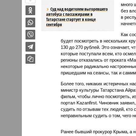
0
много 
Суд над водителем выгоревшего
без вл
автобуса с пассажирами в
в респу
Татарстане стартует в конце
начнет
сентября
Как со
будет посмотреть в нескольких кру
130 до 270 рублей. Это означает, ч
которые поступали всем, кто осмел
регионы отказались от проката «М
некоторые радикально настроенные
пришедшим на сеансы, так и самим
Более того, никаких истеричных на
министр культуры Татарстана Айрат
фильм, чтобы лично посмотреть, из
портал Kazanfirst. Чиновник заявил
судить по отзывам тех людей, кто 
неправильным судить о том, чего н
Ранее бывший прокурор Крыма, а 