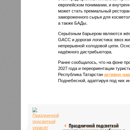
европейском понимании, и внутренн
может стать премиальный ресторан
замороженного сырья для косметол
а также БАДы.
Серьёзным барьером являются жёст
GACC и дорогая логистика: ввоз жи
непрерывной холодовой цепи. Осно
надёжного дистрибьютора.
Ранее сообщалось, что на фоне пр
2027 года и переориентации турист
Республика Татарстан
активно на
Поднебесной, адаптируя под них и
Праздничной подсветкой