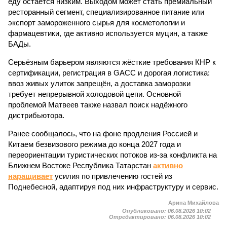
еду остаётся низким. Выходом может стать премиальный
ресторанный сегмент, специализированное питание или
экспорт замороженного сырья для косметологии и
фармацевтики, где активно используется муцин, а также
БАДы.
Серьёзным барьером являются жёсткие требования КНР к
сертификации, регистрация в GACC и дорогая логистика:
ввоз живых улиток запрещён, а доставка заморозки
требует непрерывной холодовой цепи. Основной
проблемой Матвеев также назвал поиск надёжного
дистрибьютора.
Ранее сообщалось, что на фоне продления Россией и
Китаем безвизового режима до конца 2027 года и
переориентации туристических потоков из-за конфликта на
Ближнем Востоке Республика Татарстан
активно
наращивает
усилия по привлечению гостей из
Поднебесной, адаптируя под них инфраструктуру и сервис.
Арина Михайлова
Опубликовано:
06.08.2026 10:02
Отредактировано:
06.08.2026 10:02