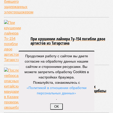
При крушении лайнера Ту-154 погибли двое
артистов из Татарстана
Продолжая работу с сайтом вы даете
согласие на обработку данных нашим
сайтом и сторонними ресурсами. Вы
можете запретить обработку Cookies в
настройках браузера.
Пожалуйста, ознакомьтесь с
После «вброса» об опасных китайских
«Политикой в отношении обработки
мандаринах в Казани проверили овощебазы
персональных данных»
.
OK