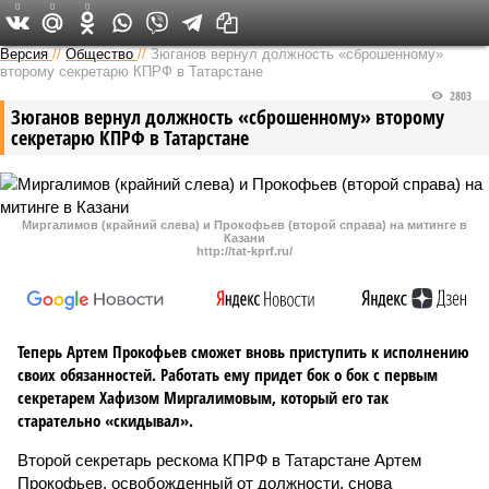
0
0
0
Версия в Татарстане
Версия
//
Общество
//
Зюганов вернул должность «сброшенному»
второму секретарю КПРФ в Татарстане
2803
Зюганов вернул должность «сброшенному» второму
секретарю КПРФ в Татарстане
Миргалимов (крайний слева) и Прокофьев (второй справа) на митинге в
Казани
http://tat-kprf.ru/
Теперь Артем Прокофьев сможет вновь приступить к исполнению
своих обязанностей. Работать ему придет бок о бок с первым
секретарем Хафизом Миргалимовым, который его так
старательно «скидывал».
Второй секретарь рескома КПРФ в Татарстане Артем
Прокофьев, освобожденный от должности, снова