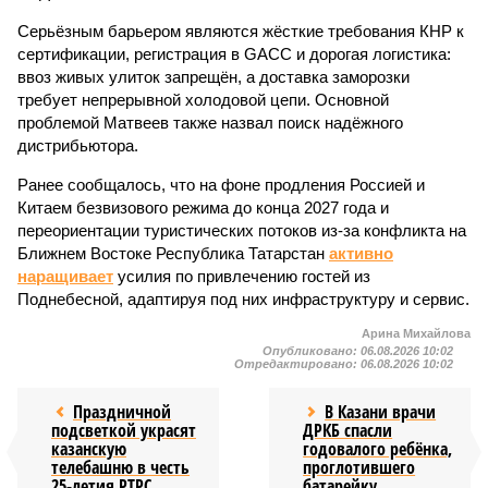
Серьёзным барьером являются жёсткие требования КНР к
сертификации, регистрация в GACC и дорогая логистика:
ввоз живых улиток запрещён, а доставка заморозки
требует непрерывной холодовой цепи. Основной
проблемой Матвеев также назвал поиск надёжного
дистрибьютора.
Ранее сообщалось, что на фоне продления Россией и
Китаем безвизового режима до конца 2027 года и
переориентации туристических потоков из-за конфликта на
Ближнем Востоке Республика Татарстан
активно
наращивает
усилия по привлечению гостей из
Поднебесной, адаптируя под них инфраструктуру и сервис.
Арина Михайлова
Опубликовано:
06.08.2026 10:02
Отредактировано:
06.08.2026 10:02
Праздничной
В Казани врачи
подсветкой украсят
ДРКБ спасли
казанскую
годовалого ребёнка,
телебашню в честь
проглотившего
25-летия РТРС
батарейку