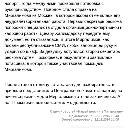
ноября. Тогда между ними произошла потасовка с
рукоприкладством. Поводом стала справка на
Миргалимова из Москвы, в которой якобы отмечалась его
неудовлетворительная работа. Первый секретарь рескома
попросил специалиста отдела организационно-партийной и
кадровой работы Динару Халимдарову передать ему
документ, но та отказалась. В итоге Миргалимов, как
писали республиканские СМИ, якобы заломил ей руку и
ударил об шкаф. За девушку вступился второй секретарь
рескома Артем Прокофьев, в результате и завязалась
потасовка, в которой также участвовал помощник
Миргалимова.
После этого в столицу Татарстана для разбирательств
прибыли представители Центрального комитета партии, но
ничем серьезным для Миргалимова это не закончилось. А
вот Прокофьев вскоре «слетел» с должности.
Отдел новостей «Нашей версии в Татарстане»
Опубликовано:
22.12.2016 13:48
Отредактировано:
22.12.2016 14:05