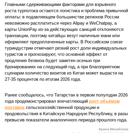
Главными сдерживающими факторами для взрывного
роста турпотока остаются логистика и проблема привычной
оплаты: в подавляющем большинстве регионов России
невозможно расплатиться через Alipay и WeChatpay, а
карты UnionPay из-за действующих санкций отклоняются
транзакции, поэтому китайцы везут наличные юани или
оформляют предоплаченные карты. В Российском союзе
туриндустрии отмечают резкий рост доли индивидуальных
туристов и прогнозируют, что основной эффект от
продления безвиза будет заметен осенью при
бронированиях на следующий год, а при благоприятном
сценарии количество визитов из Китая может вырасти на
27-35 процентов по итогам 2026 года.
Ранее сообщалось, что Татарстан в первом полугодии 2026
года продемонстрировал впечатляющий
рост объёмов
поставок
сельскохозяйственной продукции и
продовольствия в Китайскую Народную Республику, в разы
превысив показатели аналогичного периода прошлого года.
Арина Михайлова