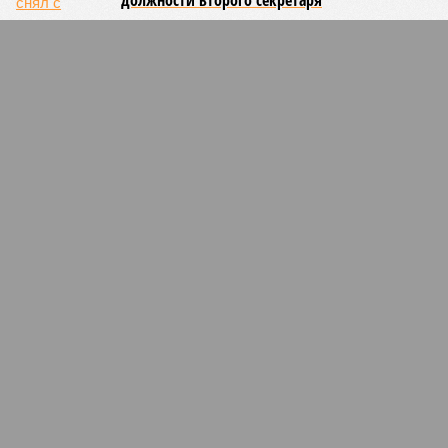
должности второго секретаря
Остатки «слиты»
СЛУЧАЙНЫЕ СТАТЬИ
Покрасневшее «Яблоко»
Партия в Татарстане включила в свой выборный
список известного экс-члена КПРФ