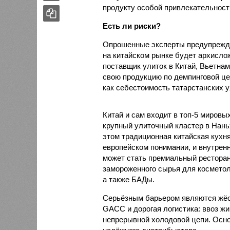
продукту особой привлекательности
Есть ли риски?
Опрошенные эксперты предупрежда
на китайском рынке будет архисло
поставщик улиток в Китай, Вьетнам
свою продукцию по демпинговой цен
как себестоимость татарстанских у
Китай и сам входит в топ-5 миров
крупный улиточный кластер в Нань
этом традиционная китайская кухня
европейском понимании, и внутренн
может стать премиальный ресторан
замороженного сырья для косметол
а также БАДы.
Серьёзным барьером являются жёст
GACC и дорогая логистика: ввоз жи
непрерывной холодовой цепи. Осно