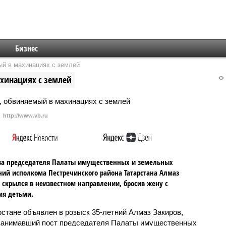
Бизнес
ый в махинациях с землей
ахинациях с землей
http://www.vb.ru
ва председателя Палаты имущественных и земельных
ий исполкома Пестречинского района Татарстана Алмаз
 скрылся в неизвестном направлении, бросив жену с
мя детьми.
рстане объявлен в розыск 35-летний Алмаз Закиров,
занимавший пост председателя Палаты имущественных