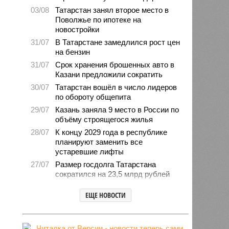
03/08
Татарстан занял второе место в
Поволжье по ипотеке на
новостройки
31/07
В Татарстане замедлился рост цен
на бензин
31/07
Срок хранения брошенных авто в
Казани предложили сократить
30/07
Татарстан вошёл в число лидеров
по обороту общепита
29/07
Казань заняла 9 место в России по
объёму строящегося жилья
28/07
К концу 2029 года в республике
планируют заменить все
устаревшие лифты
27/07
Размер госдолга Татарстана
сократился на 23,5 млрд рублей
27/07
Свыше 2,3 млн «квадратов»
ЕЩЕ НОВОСТИ
нового жилья построили с начала
года в Татарстане
24/07
В Зеленодольске автомобиль
врезался в дерево и загорелся,