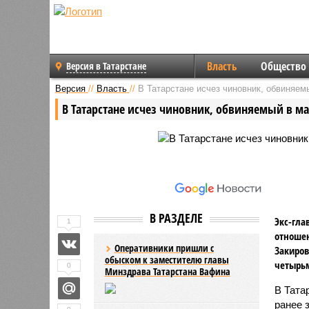
Власть
Общество
Версия в Татарстане
Версия
//
Власть
//
В Татарстане исчез чиновник, обвиняем
В Татарстане исчез чиновник, обвиняемый в м
В РАЗДЕЛЕ
Экс-гла
1
отношен
Оперативники пришли с
Закиров
обыском к заместителю главы
четырь
0
Минздрава Татарстана Вафина
В Тата
ранее 