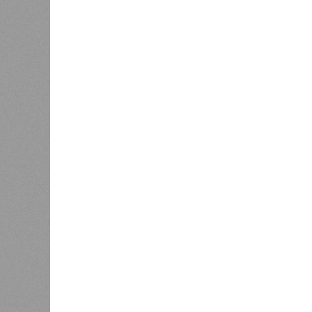
процент
По данным экспертов, в основном г
познавательный туризм, и их марш
хитами являются Казанский Кремль
вызывают места, связанные с имен
татарской слободы и речные прогул
имеется информационный портал на
переводчики, а в музеях планирует
Главными сдерживающими факторам
и проблема привычной оплаты: в 
расплатиться через Alipay и WeCha
отклоняются транзакции, поэтому 
предоплаченные карты. В Российск
индивидуальных туристов и прогно
будет заметен осенью при брониро
сценарии количество визитов из Ки
года.
Ранее сообщалось, что Татарстан 
впечатляющий
рост объёмов пост