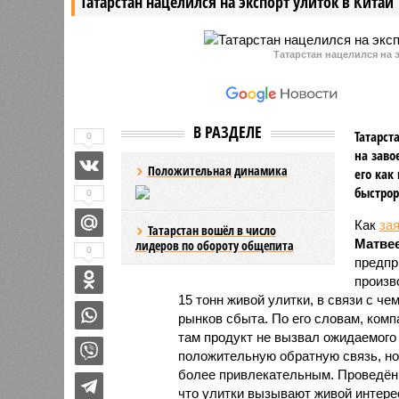
Татарстан нацелился на экспорт улиток в Китай
Татарстан нацелился на э
В РАЗДЕЛЕ
Татарст
0
на заво
Положительная динамика
его как
быстрор
0
Как
за
Татарстан вошёл в число
Матве
лидеров по обороту общепита
0
предпр
произв
15 тонн живой улитки, в связи с 
рынков сбыта. По его словам, ком
там продукт не вызвал ожидаемого 
положительную обратную связь, но
более привлекательным. Проведённ
что улитки вызывают живой интере