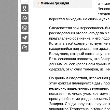
0
Мнимый президент
и земе
Чиновн
следов
перестал выходить на связь и уеха
Следователи заинтересовались бы
расследования уголовного дела о 
предъявлено обвинение, и его под
Кстати, в этой схеме участвует не 
находящийся под домашним арестом
Валиуллин, который свою вину не 
Есть основания полагать, что Заки
данным, он собирался сам прийти в
сдержал, отключил телефон, из Пе
По данным следствия, незаконная 
этим фактам планируется дать про
незаконно выделенных земельных у
полагает, что число участков може
преступной схеме раздаче земель 
Закиров. Среди получателей учас
чиновников Татарстана, а также бр