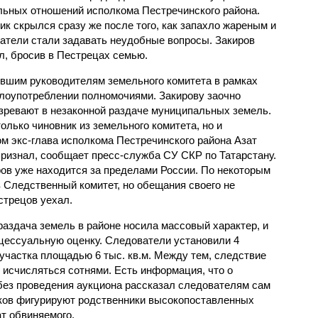
льных отношений исполкома Пестречинского района.
ик скрылся сразу же после того, как запахло жареным и
атели стали задавать неудобные вопросы. Закиров
л, бросив в Пестрецах семью.
вшим руководителям земельного комитета в рамках
злоупотреблении полномочиями. Закирову заочно
озревают в незаконной раздаче муниципальных земель.
только чиновник из земельного комитета, но и
 экс-глава исполкома Пестречинского района Азат
признал, сообщает пресс-служба СУ СКР по Татарстану.
ров уже находится за пределами России. По некоторым
 Следственный комитет, но обещания своего не
стрецов уехал.
раздача земель в районе носила массовый характер, и
цессуальную оценку. Следователи установили 4
частка площадью 6 тыс. кв.м. Между тем, следствие
т исчисляться сотнями. Есть информация, что о
без проведения аукциона рассказал следователям сам
тков фигурируют родственники высокопоставленных
ат обвиняемого.