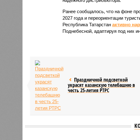
надёжного дистрибьютора.
Ранее сообщалось, что на фоне пр
2027 года и переориентации турист
Республика Татарстан
активно на
Поднебесной, адаптируя под них и
Праздничной подсветкой
украсят казанскую телебашню в
честь 25-летия РТРС
К
Версия
//
Общество
//
В Татарстане планируют адаптироват