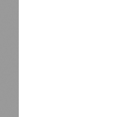
Культура и маршруты
В Татарстане планируют адаптировать сервисы 
В Татарстане планируют адаптирова
В РАЗДЕЛЕ
На фоне
0
2027 го
К концу 2029 года в республике
на Ближ
планируют заменить все
усилия 
0
устаревшие лифты
инфраст
Как сл
0
Казань заняла 9 место в России
коллек
по объёму строящегося жилья
зареги
бронир