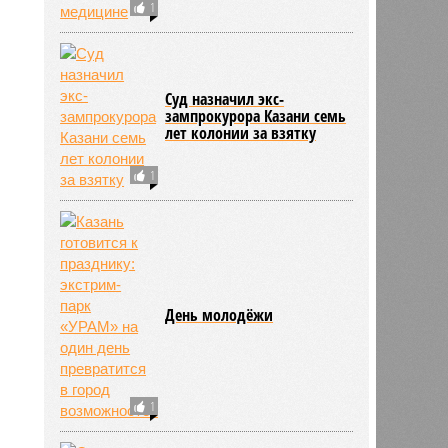
1
Суд назначил экс-
зампрокурора Казани семь
лет колонии за взятку
1
День молодёжи
1