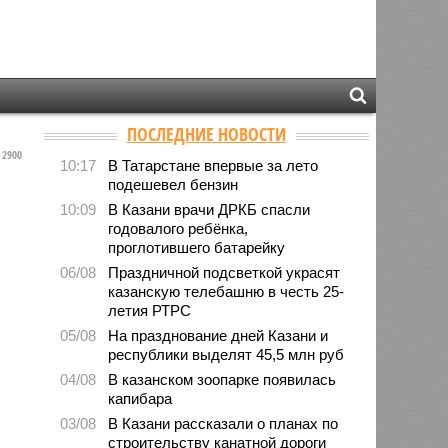
ПОСЛЕДНИЕ НОВОСТИ
2900
10:17
В Татарстане впервые за лето
подешевел бензин
10:09
В Казани врачи ДРКБ спасли
годовалого ребёнка,
проглотившего батарейку
06/08
Праздничной подсветкой украсят
казанскую телебашню в честь 25-
летия РТРС
05/08
На празднование дней Казани и
республики выделят 45,5 млн руб
04/08
В казанском зоопарке появилась
капибара
03/08
В Казани рассказали о планах по
строительству канатной дороги