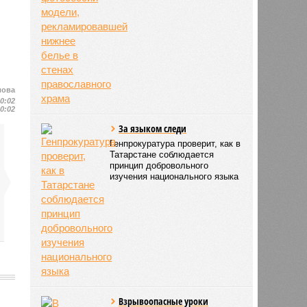
лова
10:02
10:02
За языком следи
Генпрокуратура проверит, как в
Татарстане соблюдается
принцип добровольного
изучения национального языка
Взрывоопасные уроки