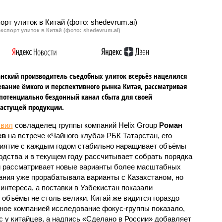
кспорт улиток в Китай (фото: shedevrum.ai)
анский производитель съедобных улиток всерьёз нацелился
евание ёмкого и перспективного рынка Китая, рассматривая
 потенциально бездонный канал сбыта для своей
астущей продукции.
явил
совладелец группы компаний Helix Group
Роман
ев
на встрече «Чайного клуба» РБК Татарстан, его
иятие с каждым годом стабильно наращивает объёмы
одства и в текущем году рассчитывает собрать порядка
чем рассматривает новые варианты более масштабных
пания уже прорабатывала варианты с Казахстаном, но
интереса, а поставки в Узбекистан показали
 объёмы не столь велики. Китай же видится гораздо
ое компанией исследование фокус-группы показало,
с у китайцев, а надпись «Сделано в России» добавляет