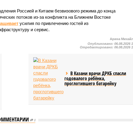
одления Россией и Китаем безвизового режима до конца
ических потоков из-за конфликта на Ближнем Востоке
ращивает
усилия по привлечению гостей из
нфраструктуру и сервис.
Арина Михай
Опубликовано:
06.08.2026 
Отредактировано:
06.08.2026 
В Казани врачи ДРКБ спасли
годовалого ребёнка,
проглотившего батарейку
ОММЕНТАРИИ
0
ь сервисы для увеличения турпотока из Китая