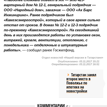
вартирный дом № 12-1, генеральный подрядчик —
ООО «Народный дом», заказчик — ООО «Ак Барс
Инжиниринг». Ранее подрядчиком был
«Камгэсэнергострой», который в свое время сильно
отстал от сроков. В домах № 12-2 и 12-3 подрядчик
по-прежнему «Камгэсэнергострой». На сегодняшний
день в них производятся работы по установке окон,
витражей, кровле, вентиляции, отоплению, с
понедельника — отделочные и штукатурные
работы»
, — сообщал ранее Госжилфонд.
Отдел новостей «Нашей версии в Татарстане»
Опубликовано:
03.11.2017 15:21
Отредактировано:
03.11.2017 16:51
Татарстан занял
второе место в
Поволжье по
ипотеке на
новостройки
КОММЕНТАРИИ
0