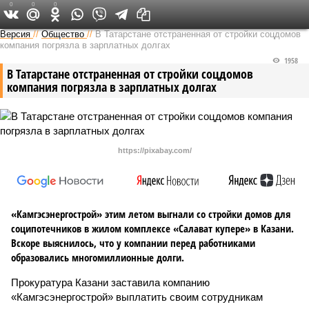
0
0
0
Версия в Татарстане
Версия
//
Общество
//
В Татарстане отстраненная от стройки соцдомов
компания погрязла в зарплатных долгах
1958
В Татарстане отстраненная от стройки соцдомов
компания погрязла в зарплатных долгах
https://pixabay.com/
«Камгэсэнергострой» этим летом выгнали со стройки домов для
соципотечников в жилом комплексе «Салават купере» в Казани.
Вскоре выяснилось, что у компании перед работниками
образовались многомиллионные долги.
Прокуратура Казани заставила компанию
«Камгэсэнергострой» выплатить своим сотрудникам