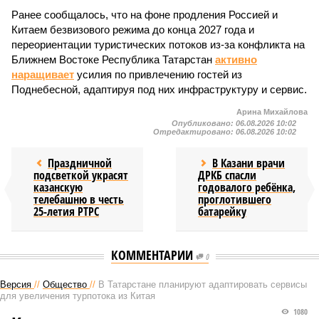
Ранее сообщалось, что на фоне продления Россией и
Китаем безвизового режима до конца 2027 года и
переориентации туристических потоков из-за конфликта на
Ближнем Востоке Республика Татарстан
активно
наращивает
усилия по привлечению гостей из
Поднебесной, адаптируя под них инфраструктуру и сервис.
Арина Михайлова
Опубликовано:
06.08.2026 10:02
Отредактировано:
06.08.2026 10:02
Праздничной
В Казани врачи
подсветкой украсят
ДРКБ спасли
казанскую
годовалого ребёнка,
телебашню в честь
проглотившего
25-летия РТРС
батарейку
КОММЕНТАРИИ
0
Версия
//
Общество
//
В Татарстане планируют адаптировать сервисы
для увеличения турпотока из Китая
1080