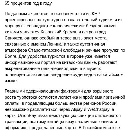
65 процентов год к году.
По данным экспертов, в основном гости из КНР
ориентированы на культурно-познавательный туризм, и их
маршруты совпадают с классическими: безусловными
хитами являются Казанский Кремль и остров-град
Свияжск, однако особый интерес вызывают места,
связанные с именем Ленина, а также аутентичная
атмосфера Старо-татарской слободы и речные прогулки по
Волге. Для удобства туристов в городе уже имеется
информационный портал на китайском языке, работают
аккредитованные гиды-переводчики, а в музеях
планируется активное внедрение аудиогидов на китайском
языке.
Главными сдерживающими факторами для взрывного
роста турпотока остаются логистика и проблема привычной
оплаты: в подавляющем большинстве регионов России
невозможно расплатиться через Alipay и WeChatpay, а
карты UnionPay из-за действующих санкций отклоняются
транзакции, поэтому китайцы везут наличные юани или
оформляют предоплаченные карты. В Российском союзе