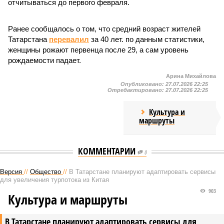
отчитываться до первого февраля.
Ранее сообщалось о том, что средний возраст жителей
Татарстана
перевалил
за 40 лет. по данным статистики,
женщины рожают первенца после 29, а сам уровень
рождаемости падает.
Арина Михайлова
Опубликовано:
27.07.2026 22:25
Отредактировано:
27.07.2026 22:25
Культура и
маршруты
КОММЕНТАРИИ
0
Версия
//
Общество
//
В Татарстане планируют адаптировать сервисы
для увеличения турпотока из Китая
903
Культура и маршруты
В Татарстане планируют адаптировать сервисы для