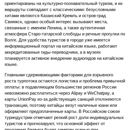
ориентированы на культурно-познавательный туризм, и их
маршруты совпадают с классическими: безусловными
хитами являются Казанский Кремль и остров-град
Свияжск, однако особый интерес вызывают места,
связанные с именем Ленина, а также аутентичная
атмосфера Старо-татарской слободы и речные прогулки по
Волге. Для удобства туристов в городе уже имеется
информационный портал на китайском языке, работают
аккредитованные гиды-переводчики, а в музеях
планируется активное внедрение аудиогидов на китайском
языке.
Главными сдерживающими факторами для взрывного
роста турпотока остаются логистика и проблема привычной
оплаты: в подавляющем большинстве регионов России
невозможно расплатиться через Alipay и WeChatpay, а
карты UnionPay из-за действующих санкций отклоняются
транзакции, поэтому китайцы везут наличные юани или
оформляют предоплаченные карты. В Российском союзе
туриндустрии отмечают резкий рост доли индивидуальных
туристов и прогнозируют, что основной эффект от
продления безвиза будет заметен осенью при