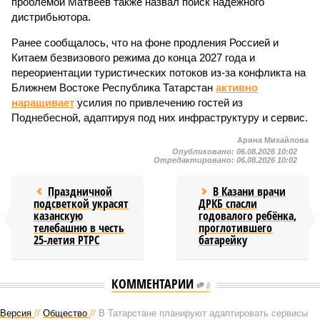
проблемой Матвеев также назвал поиск надёжного
дистрибьютора.
Ранее сообщалось, что на фоне продления Россией и
Китаем безвизового режима до конца 2027 года и
переориентации туристических потоков из-за конфликта на
Ближнем Востоке Республика Татарстан
активно
наращивает
усилия по привлечению гостей из
Поднебесной, адаптируя под них инфраструктуру и сервис.
Арина Михайлова
Опубликовано:
06.08.2026 10:02
Отредактировано:
06.08.2026 10:02
Праздничной
В Казани врачи
подсветкой украсят
ДРКБ спасли
казанскую
годовалого ребёнка,
телебашню в честь
проглотившего
25-летия РТРС
батарейку
КОММЕНТАРИИ
0
Версия
//
Общество
//
В Татарстане планируют адаптировать сервисы