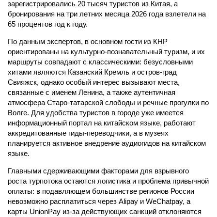
зарегистрировались 20 тысяч туристов из Китая, а
бронирования на три летних месяца 2026 года взлетели на
65 процентов год к году.
По данным экспертов, в основном гости из КНР
ориентированы на культурно-познавательный туризм, и их
маршруты совпадают с классическими: безусловными
хитами являются Казанский Кремль и остров-град
Свияжск, однако особый интерес вызывают места,
связанные с именем Ленина, а также аутентичная
атмосфера Старо-татарской слободы и речные прогулки по
Волге. Для удобства туристов в городе уже имеется
информационный портал на китайском языке, работают
аккредитованные гиды-переводчики, а в музеях
планируется активное внедрение аудиогидов на китайском
языке.
Главными сдерживающими факторами для взрывного
роста турпотока остаются логистика и проблема привычной
оплаты: в подавляющем большинстве регионов России
невозможно расплатиться через Alipay и WeChatpay, а
карты UnionPay из-за действующих санкций отклоняются