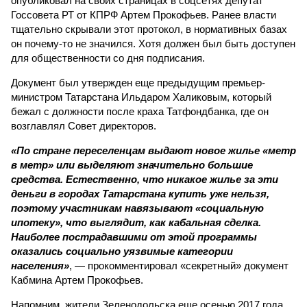
опубликовал на своих страницах в соцсетях депутат
Госсовета РТ от КПРФ Артем Прокофьев. Ранее власти
тщательно скрывали этот протокол, в нормативных базах
он почему-то не значился. Хотя должен был быть доступен
для общественности со дня подписания.
Документ был утвержден еще предыдущим премьер-
министром Татарстана Ильдаром Халиковым, который
бежал с должности после краха Татфондбанка, где он
возглавлял Совет директоров.
«По стране переселенцам выдают новое жилье «метр
в метр» или выделяют значительно большие
средства. Естественно, что никакое жилье за эти
деньги в городах Татарстана купить уже нельзя,
поэтому участникам навязывают «социальную
ипотеку», что выглядит, как кабальная сделка.
Наиболее пострадавшими от этой программы
оказались социально уязвимые категории
населения»
, — прокомментировал «секретный» документ
Кабмина Артем Прокофьев.
Напомним, жители Зеленодольска еще осенью 2017 года