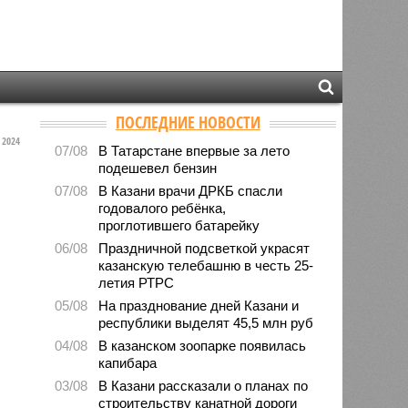
ПОСЛЕДНИЕ НОВОСТИ
2024
07/08
В Татарстане впервые за лето
подешевел бензин
07/08
В Казани врачи ДРКБ спасли
годовалого ребёнка,
проглотившего батарейку
06/08
Праздничной подсветкой украсят
казанскую телебашню в честь 25-
летия РТРС
05/08
На празднование дней Казани и
республики выделят 45,5 млн руб
04/08
В казанском зоопарке появилась
капибара
03/08
В Казани рассказали о планах по
строительству канатной дороги