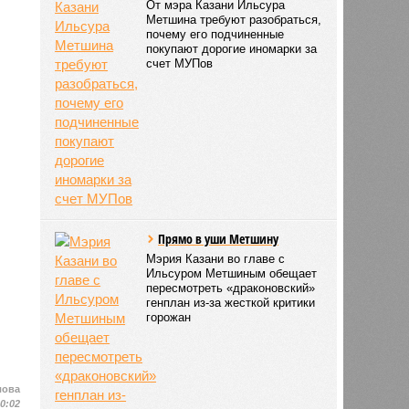
От мэра Казани Ильсура
Метшина требуют разобраться,
почему его подчиненные
покупают дорогие иномарки за
счет МУПов
Прямо в уши Метшину
Мэрия Казани во главе с
Ильсуром Метшиным обещает
пересмотреть «драконовский»
генплан из-за жесткой критики
горожан
лова
10:02