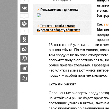
на заво
Положительная динамика
его как
быстрор
0
Как
за
Татарстан вошёл в число
Матве
лидеров по обороту общепита
0
предпр
произв
15 тонн живой улитки, в связи с 
рынков сбыта. По его словам, ком
там продукт не вызвал ожидаемого 
положительную обратную связь, но
более привлекательным. Проведённ
что улитки вызывают живой интере
продукту особой привлекательности
Есть ли риски?
Опрошенные эксперты предупрежда
на китайском рынке будет архисло
поставщик улиток в Китай, Вьетнам
свою продукцию по демпинговой цен