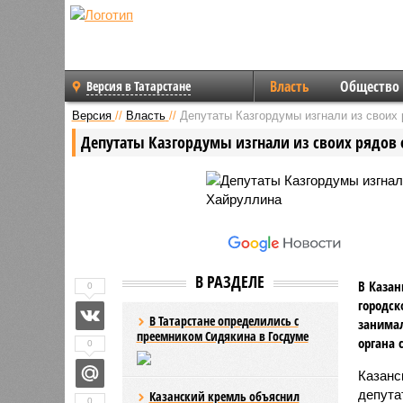
Власть
Общество
Версия в Татарстане
Версия
//
Власть
//
Депутаты Казгордумы изгнали из своих
Депутаты Казгордумы изгнали из своих рядов
В РАЗДЕЛЕ
В Казан
0
городск
В Татарстане определились с
занимал
преемником Сидякина в Госдуме
органа 
0
Казанс
депута
Казанский кремль объяснил
0