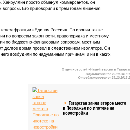
е. Хайруллин просто обманул коммерсантов, он
 вопросы. Его приговорили к трем годам лишения
телем фракции «Единая Россия». По иронии также
ии по вопросам законности, правопорядка и местному
сии по бюджетно-финансовым вопросам, местным
ат долгое время провел в следственном изоляторе. Он
в него возбудили по надуманным причинам, и ни в каких
Отдел новостей «Нашей версии в Татарст
Опубликовано:
29.10.2018 
Отредактировано:
29.10.2018 
Татарстан занял второе место
в Поволжье по ипотеке на
новостройки