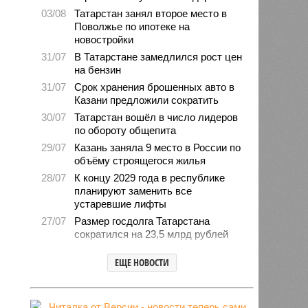
03/08
Татарстан занял второе место в
Поволжье по ипотеке на
новостройки
31/07
В Татарстане замедлился рост цен
на бензин
31/07
Срок хранения брошенных авто в
Казани предложили сократить
30/07
Татарстан вошёл в число лидеров
по обороту общепита
29/07
Казань заняла 9 место в России по
объёму строящегося жилья
28/07
К концу 2029 года в республике
планируют заменить все
устаревшие лифты
27/07
Размер госдолга Татарстана
сократился на 23,5 млрд рублей
27/07
Свыше 2,3 млн «квадратов»
ЕЩЕ НОВОСТИ
нового жилья построили с начала
года в Татарстане
24/07
В Зеленодольске автомобиль
врезался в дерево и загорелся,