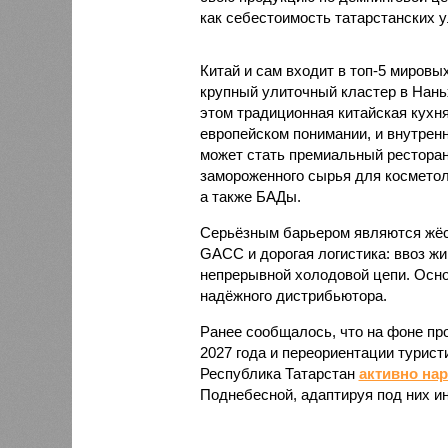
как себестоимость татарстанских у
Китай и сам входит в топ-5 миров
крупный улиточный кластер в Нань
этом традиционная китайская кухня
европейском понимании, и внутренн
может стать премиальный ресторан
замороженного сырья для косметол
а также БАДы.
Серьёзным барьером являются жёст
GACC и дорогая логистика: ввоз жи
непрерывной холодовой цепи. Осно
надёжного дистрибьютора.
Ранее сообщалось, что на фоне пр
2027 года и переориентации турист
Республика Татарстан
активно на
Поднебесной, адаптируя под них и