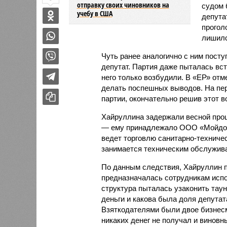
отправку своих чиновников на
судом 
учебу в США
депута
прогол
лишилс
Чуть ранее аналогично с ним посту
депутат. Партия даже пыталась вст
него только возбудили. В «ЕР» отме
делать поспешных выводов. На пер
партии, окончательно решив этот в
Хайруллина задержали весной прош
— ему принадлежало ООО «Мойдоды
ведет торговлю санитарно-техниче
занимается техническим обслужив
По данным следствия, Хайруллин п
предназначалась сотрудникам испо
структура пыталась узаконить таун
деньги и какова была доля депутат
Взяткодателями были двое бизнесме
никаких денег не получал и виновны