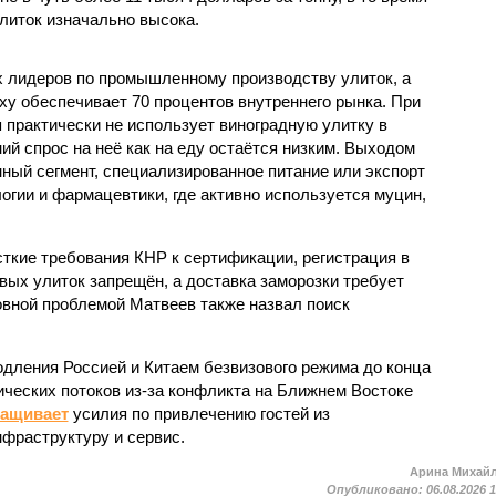
литок изначально высока.
ых лидеров по промышленному производству улиток, а
ху обеспечивает 70 процентов внутреннего рынка. При
 практически не использует виноградную улитку в
ий спрос на неё как на еду остаётся низким. Выходом
ный сегмент, специализированное питание или экспорт
огии и фармацевтики, где активно используется муцин,
кие требования КНР к сертификации, регистрация в
вых улиток запрещён, а доставка заморозки требует
вной проблемой Матвеев также назвал поиск
одления Россией и Китаем безвизового режима до конца
ических потоков из-за конфликта на Ближнем Востоке
ращивает
усилия по привлечению гостей из
нфраструктуру и сервис.
Арина Михай
Опубликовано:
06.08.2026 