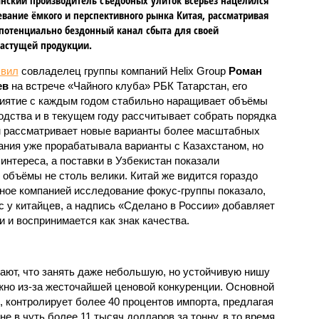
евание ёмкого и перспективного рынка Китая, рассматривая
 потенциально бездонный канал сбыта для своей
астущей продукции.
явил
совладелец группы компаний Helix Group
Роман
ев
на встрече «Чайного клуба» РБК Татарстан, его
иятие с каждым годом стабильно наращивает объёмы
одства и в текущем году рассчитывает собрать порядка
чем рассматривает новые варианты более масштабных
пания уже прорабатывала варианты с Казахстаном, но
интереса, а поставки в Узбекистан показали
 объёмы не столь велики. Китай же видится гораздо
ое компанией исследование фокус-группы показало,
с у китайцев, а надпись «Сделано в России» добавляет
 и воспринимается как знак качества.
ют, что занять даже небольшую, но устойчивую нишу
жно из-за жесточайшей ценовой конкуренции. Основной
, контролирует более 40 процентов импорта, предлагая
е в чуть более 11 тысяч долларов за тонну, в то время