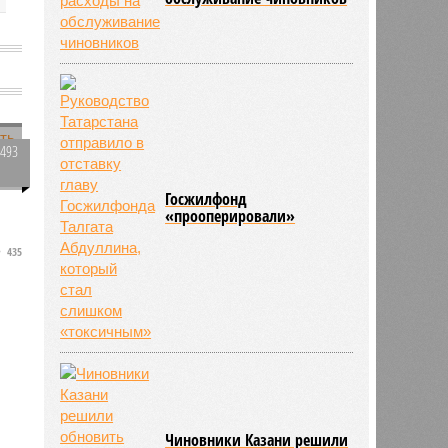
2493
0
Госжилфонд
«прооперировали»
435
е
Чиновники Казани решили