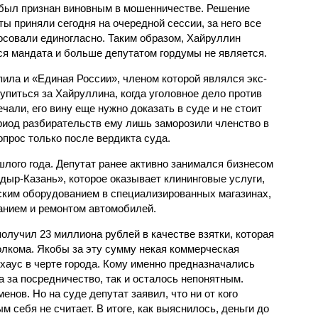
был признан виновным в мошенничестве. Решение
ты приняли сегодня на очередной сессии, за него все
осовали единогласно. Таким образом, Хайруллин
я мандата и больше депутатом гордумы не является.
пила и «Единая России», членом которой являлся экс-
упиться за Хайруллина, когда уголовное дело против
чали, его вину еще нужно доказать в суде и не стоит
иод разбирательств ему лишь заморозили членство в
опрос только после вердикта суда.
лого года. Депутат ранее активно занимался бизнесом
р-Казань», которое оказывает клининговые услуги,
ским оборудованием в специализированных магазинах,
анием и ремонтом автомобилей.
олучил 23 миллиона рублей в качестве взятки, которая
лкома. Якобы за эту сумму некая коммерческая
хаус в черте города. Кому именно предназначались
а за посредничество, так и осталось непонятным.
нов. Но на суде депутат заявил, что ни от кого
м себя не считает. В итоге, как выяснилось, деньги до