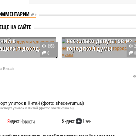
ОММЕНТАРИИ
0
татов Казгордумы
Жители Казани
ЕЩЕ НА САЙТЕ
ось число
намерены отозвать
ний в
несколько депутатов из
1958
ациях о доходах
городской думы
0
 Казанской городской
Противники нового Генплана
ли чаще допускать
развития Казани готовятся
в Китай
я при заполнении
отозвать депутатов городской
ий о доходах.
думы из своих округов. Горожан
 избранники скрывают
говорят, что народные
аботки, очевидно
избранники бездействуют и
ая, что этого не
совсем не защищают их
интересы.
кспорт улиток в Китай (фото: shedevrum.ai)
анский производитель съедобных улиток всерьёз нацелился