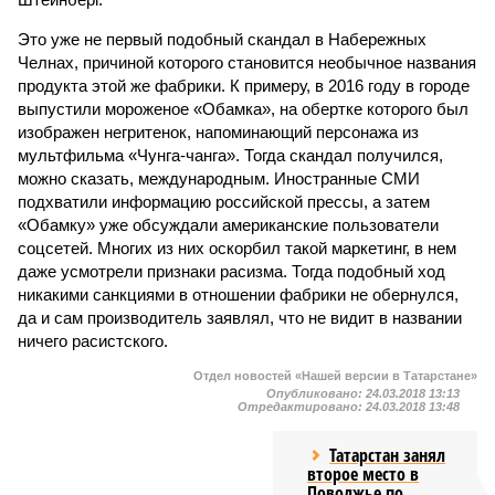
Это уже не первый подобный скандал в Набережных
Челнах, причиной которого становится необычное названия
продукта этой же фабрики. К примеру, в 2016 году в городе
выпустили мороженое «Обамка», на обертке которого был
изображен негритенок, напоминающий персонажа из
мультфильма «Чунга-чанга». Тогда скандал получился,
можно сказать, международным. Иностранные СМИ
подхватили информацию российской прессы, а затем
«Обамку» уже обсуждали американские пользователи
соцсетей. Многих из них оскорбил такой маркетинг, в нем
даже усмотрели признаки расизма. Тогда подобный ход
никакими санкциями в отношении фабрики не обернулся,
да и сам производитель заявлял, что не видит в названии
ничего расистского.
Отдел новостей «Нашей версии в Татарстане»
Опубликовано:
24.03.2018 13:13
Отредактировано:
24.03.2018 13:48
Татарстан занял
второе место в
Поволжье по