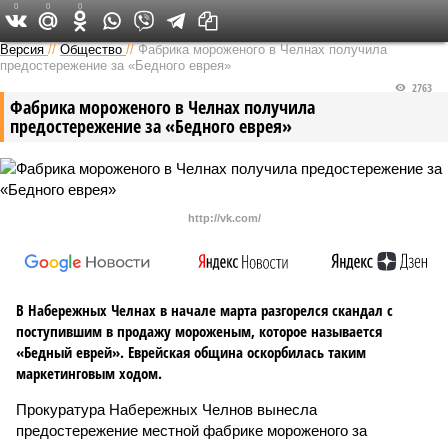
0
0
0
Версия в Татарстане
Версия
//
Общество
//
Фабрика мороженого в Челнах получила
предостережение за «Бедного еврея»
2763
Фабрика мороженого в Челнах получила
предостережение за «Бедного еврея»
http://vk.com/
В Набережных Челнах в начале марта разгорелся скандал с
поступившим в продажу мороженым, которое называется
«Бедный еврей». Еврейская община оскорбилась таким
маркетинговым ходом.
Прокуратура Набережных Челнов вынесла
предостережение местной фабрике мороженого за