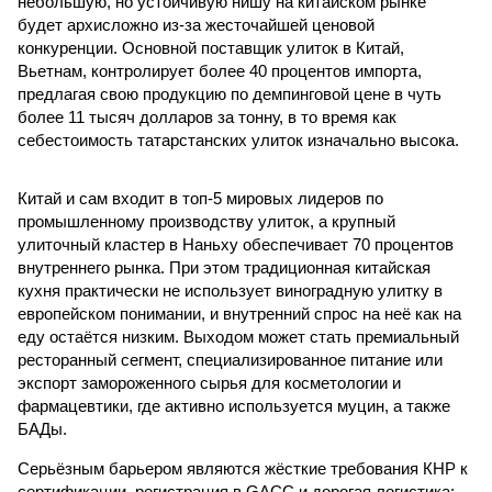
небольшую, но устойчивую нишу на китайском рынке
будет архисложно из-за жесточайшей ценовой
конкуренции. Основной поставщик улиток в Китай,
Вьетнам, контролирует более 40 процентов импорта,
предлагая свою продукцию по демпинговой цене в чуть
более 11 тысяч долларов за тонну, в то время как
себестоимость татарстанских улиток изначально высока.
Китай и сам входит в топ-5 мировых лидеров по
промышленному производству улиток, а крупный
улиточный кластер в Наньху обеспечивает 70 процентов
внутреннего рынка. При этом традиционная китайская
кухня практически не использует виноградную улитку в
европейском понимании, и внутренний спрос на неё как на
еду остаётся низким. Выходом может стать премиальный
ресторанный сегмент, специализированное питание или
экспорт замороженного сырья для косметологии и
фармацевтики, где активно используется муцин, а также
БАДы.
Серьёзным барьером являются жёсткие требования КНР к
сертификации, регистрация в GACC и дорогая логистика: