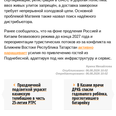
ввоз живых улиток запрещён, а доставка заморозки
требует непрерывной холодовой цепи. Основной
проблемой Матвеев также назвал поиск надёжного
дистрибьютора.
Ранее сообщалось, что на фоне продления Россией и
Китаем безвизового режима до конца 2027 года и
переориентации туристических потоков из-за конфликта на
Ближнем Востоке Республика Татарстан
активно
наращивает
усилия по привлечению гостей из
Поднебесной, адаптируя под них инфраструктуру и сервис.
Арина Михайлова
Опубликовано:
06.08.2026 10:02
Отредактировано:
06.08.2026 10:02
Праздничной
В Казани врачи
подсветкой украсят
ДРКБ спасли
казанскую
годовалого ребёнка,
телебашню в честь
проглотившего
25-летия РТРС
батарейку