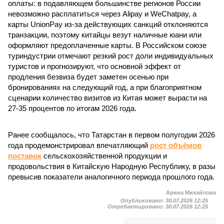
оплаты: в подавляющем большинстве регионов России
невозможно расплатиться через Alipay и WeChatpay, а
карты UnionPay из-за действующих санкций отклоняются
транзакции, поэтому китайцы везут наличные юани или
оформляют предоплаченные карты. В Российском союзе
туриндустрии отмечают резкий рост доли индивидуальных
туристов и прогнозируют, что основной эффект от
продления безвиза будет заметен осенью при
бронированиях на следующий год, а при благоприятном
сценарии количество визитов из Китая может вырасти на
27-35 процентов по итогам 2026 года.
Ранее сообщалось, что Татарстан в первом полугодии 2026
года продемонстрировал впечатляющий
рост объёмов
поставок
сельскохозяйственной продукции и
продовольствия в Китайскую Народную Республику, в разы
превысив показатели аналогичного периода прошлого года.
Арина Михайлова
Опубликовано:
30.07.2026 12:25
Отредактировано:
30.07.2026 12:25