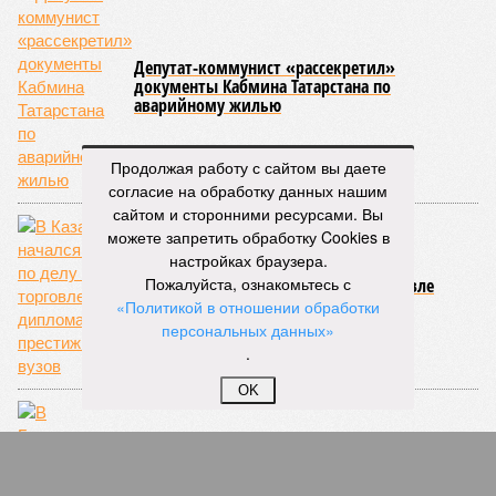
Депутат-коммунист «рассекретил»
документы Кабмина Татарстана по
аварийному жилью
Продолжая работу с сайтом вы даете
согласие на обработку данных нашим
сайтом и сторонними ресурсами. Вы
можете запретить обработку Cookies в
настройках браузера.
Пожалуйста, ознакомьтесь с
В Казани начался суд по делу о торговле
дипломами престижных вузов
«Политикой в отношении обработки
персональных данных»
.
OK
В Госсовет Татарстана поступил законопроект
об «аварийщиках»