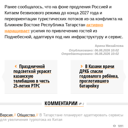
Ранее сообщалось, что на фоне продления Россией и
Китаем безвизового режима до конца 2027 года и
переориентации туристических потоков из-за конфликта на
Ближнем Востоке Республика Татарстан
активно
наращивает
усилия по привлечению гостей из
Поднебесной, адаптируя под них инфраструктуру и сервис.
Арина Михайлова
Опубликовано:
06.08.2026 10:02
Отредактировано:
06.08.2026 10:02
Праздничной
В Казани врачи
подсветкой украсят
ДРКБ спасли
казанскую
годовалого ребёнка,
телебашню в честь
проглотившего
25-летия РТРС
батарейку
КОММЕНТАРИИ
0
Версия
//
Общество
//
В Татарстане планируют адаптировать сервисы
для увеличения турпотока из Китая
1091