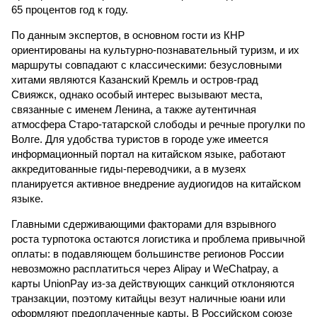
65 процентов год к году.
По данным экспертов, в основном гости из КНР
ориентированы на культурно-познавательный туризм, и их
маршруты совпадают с классическими: безусловными
хитами являются Казанский Кремль и остров-град
Свияжск, однако особый интерес вызывают места,
связанные с именем Ленина, а также аутентичная
атмосфера Старо-татарской слободы и речные прогулки по
Волге. Для удобства туристов в городе уже имеется
информационный портал на китайском языке, работают
аккредитованные гиды-переводчики, а в музеях
планируется активное внедрение аудиогидов на китайском
языке.
Главными сдерживающими факторами для взрывного
роста турпотока остаются логистика и проблема привычной
оплаты: в подавляющем большинстве регионов России
невозможно расплатиться через Alipay и WeChatpay, а
карты UnionPay из-за действующих санкций отклоняются
транзакции, поэтому китайцы везут наличные юани или
оформляют предоплаченные карты. В Российском союзе