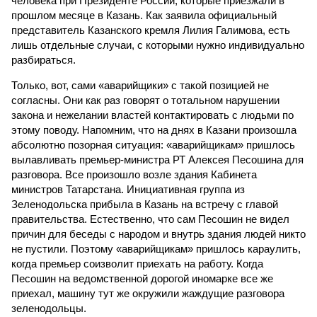
человека при Президенте России, которые приезжали в
прошлом месяце в Казань. Как заявила официальный
представитель Казанского кремля Лилия Галимова, есть
лишь отдельные случаи, с которыми нужно индивидуально
разбираться.
Только, вот, сами «аварийщики» с такой позицией не
согласны. Они как раз говорят о тотальном нарушении
закона и нежелании властей контактировать с людьми по
этому поводу. Напомним, что на днях в Казани произошла
абсолютно позорная ситуация: «аварийщикам» пришлось
вылавливать премьер-министра РТ Алексея Песошина для
разговора. Все произошло возле здания Кабинета
министров Татарстана. Инициативная группа из
Зеленодольска прибыла в Казань на встречу с главой
правительства. Естественно, что сам Песошин не видел
причин для беседы с народом и внутрь здания людей никто
не пустили. Поэтому «аварийщикам» пришлось караулить,
когда премьер соизволит приехать на работу. Когда
Песошин на ведомственной дорогой иномарке все же
приехал, машину тут же окружили жаждущие разговора
зеленодольцы.