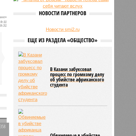
есть погибшие
НОВОСТИ ПАРТНЕРОВ
ане»
19:11
19:31
Новости smi2.ru
ЕЩЕ ИЗ РАЗДЕЛА «ОБЩЕСТВО»
В Казани забуксовал
процесс по громкому делу
об убийстве африканского
студента
4358
0
Обвиняемые в убийстве