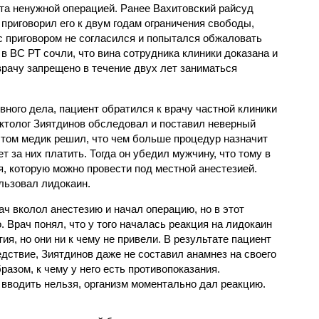
та ненужной операцией. Ранее Вахитовский райсуд
 приговорил его к двум годам ограничения свободы,
с приговором не согласился и попытался обжаловать
 в ВС РТ сочли, что вина сотрудника клиники доказана и
врачу запрещено в течение двух лет заниматься
вного дела, пациент обратился к врачу частной клиники
октолог Зиятдинов обследовал и поставил неверный
этом медик решил, что чем больше процедур назначит
т за них платить. Тогда он убедил мужчину, что тому в
, которую можно провести под местной анестезией.
льзовал лидокаин.
ч вколол анестезию и начал операцию, но в этот
. Врач понял, что у того началась реакция на лидокаин
я, но они ни к чему не привели. В результате пациент
дствие, Зиятдинов даже не составил анамнез на своего
азом, к чему у него есть противопоказания.
 вводить нельзя, организм моментально дал реакцию.