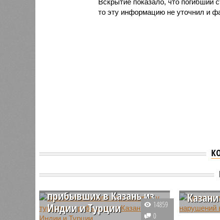
Вскрытие показало, что погибший 
то эту информацию не уточнил и ф
К
Врачи не выявили
Прокур
коронавирус у туристов,
наруше
прибывших в Казань из
Казани
14859
Индии и Турции
В Казани
0