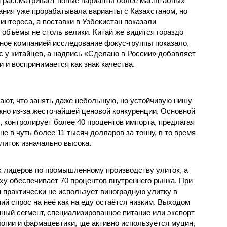
чем рассматривает новые варианты более масштабных
пания уже прорабатывала варианты с Казахстаном, но
интереса, а поставки в Узбекистан показали
 объёмы не столь велики. Китай же видится гораздо
ое компанией исследование фокус-группы показало,
с у китайцев, а надпись «Сделано в России» добавляет
 и воспринимается как знак качества.
ют, что занять даже небольшую, но устойчивую нишу
жно из-за жесточайшей ценовой конкуренции. Основной
, контролирует более 40 процентов импорта, предлагая
е в чуть более 11 тысяч долларов за тонну, в то время
литок изначально высока.
ых лидеров по промышленному производству улиток, а
ху обеспечивает 70 процентов внутреннего рынка. При
 практически не использует виноградную улитку в
ий спрос на неё как на еду остаётся низким. Выходом
ный сегмент, специализированное питание или экспорт
огии и фармацевтики, где активно используется муцин,