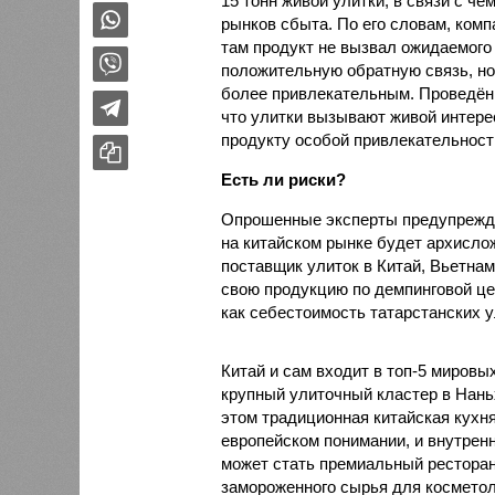
15 тонн живой улитки, в связи с 
рынков сбыта. По его словам, ком
там продукт не вызвал ожидаемого 
положительную обратную связь, но
более привлекательным. Проведённ
что улитки вызывают живой интере
продукту особой привлекательности
Есть ли риски?
Опрошенные эксперты предупрежда
на китайском рынке будет архисло
поставщик улиток в Китай, Вьетнам
свою продукцию по демпинговой цен
как себестоимость татарстанских у
Китай и сам входит в топ-5 миров
крупный улиточный кластер в Нань
этом традиционная китайская кухня
европейском понимании, и внутренн
может стать премиальный ресторан
замороженного сырья для косметол