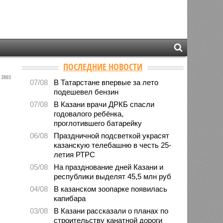
ПОСЛЕДНИЕ НОВОСТИ
3803
07/08
В Татарстане впервые за лето
подешевел бензин
07/08
В Казани врачи ДРКБ спасли
годовалого ребёнка,
проглотившего батарейку
06/08
Праздничной подсветкой украсят
казанскую телебашню в честь 25-
летия РТРС
05/08
На празднование дней Казани и
республики выделят 45,5 млн руб
04/08
В казанском зоопарке появилась
капибара
03/08
В Казани рассказали о планах по
строительству канатной дороги