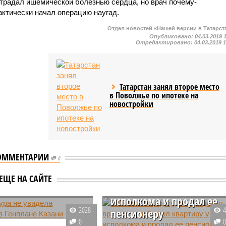
страдал ишемической болезнью сердца, но врач почему-
актически начал операцию наугад.
Отдел новостей «Нашей версии в Татарст
Опубликовано:
04.03.2019 
Отредактировано:
04.03.2019 
Татарстан занял второе место
в Поволжье по ипотеке на
новостройки
ОММЕНТАРИИ
0
В Казани перед судом
предстал врач, который
атура не увидела
ЕЩЕ НА САЙТЕ
увел квартиру у
ний в Генплане
исполкома и продал ее
2028
пенсионеру
 продолжается
0