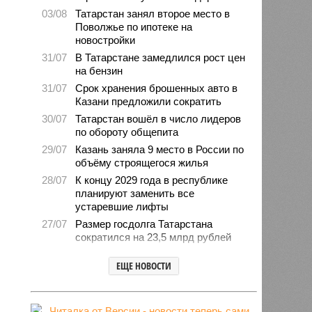
03/08
Татарстан занял второе место в
Поволжье по ипотеке на
новостройки
31/07
В Татарстане замедлился рост цен
на бензин
31/07
Срок хранения брошенных авто в
Казани предложили сократить
30/07
Татарстан вошёл в число лидеров
по обороту общепита
29/07
Казань заняла 9 место в России по
объёму строящегося жилья
28/07
К концу 2029 года в республике
планируют заменить все
устаревшие лифты
27/07
Размер госдолга Татарстана
сократился на 23,5 млрд рублей
27/07
Свыше 2,3 млн «квадратов»
ЕЩЕ НОВОСТИ
нового жилья построили с начала
года в Татарстане
24/07
В Зеленодольске автомобиль
врезался в дерево и загорелся,