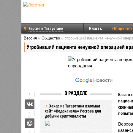
Власть
Общество
Версия в Татарстане
Версия
//
Общество
//
Угробивший пациента ненужной опера
Угробивший пациента ненужной операцией вра
В РАЗДЕЛЕ
Казанск
1
пациент
Хакер из Татарстана взломал
скончал
сайт «Водоканала» Ростова для
попытал
0
добычи криптовалюты
Верхов
казанс
0