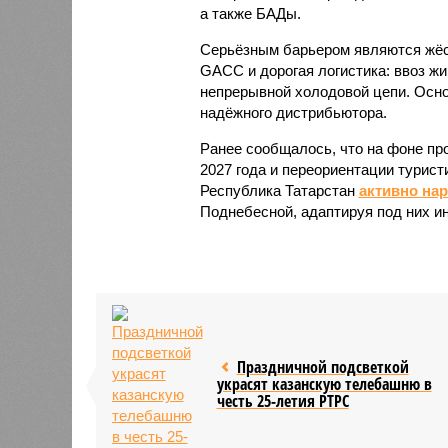
а также БАДы.
Серьёзным барьером являются жёст
GACC и дорогая логистика: ввоз жи
непрерывной холодовой цепи. Осно
надёжного дистрибьютора.
Ранее сообщалось, что на фоне пр
2027 года и переориентации турист
Республика Татарстан
активно на
Поднебесной, адаптируя под них и
Праздничной подсветкой
украсят казанскую телебашню в
честь 25-летия РТРС