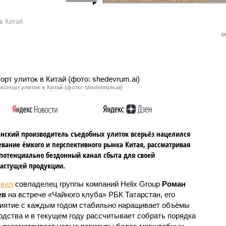
тояние горожан и
В Ново-Савиновском суде
по поводу нового
Казани в республике Татарстан
в Китай
развития города.
началось рассмотрение
ура рассмотрела
уголовного дела против врача
е по поводу
Павла Мадякина. Ему
твия нормам нового
предъявили обвинение в
а и не усмотрела
мошенничестве в особо крупных
й.
размерах.
кспорт улиток в Китай (фото: shedevrum.ai)
анский производитель съедобных улиток всерьёз нацелился
евание ёмкого и перспективного рынка Китая, рассматривая
 потенциально бездонный канал сбыта для своей
астущей продукции.
явил
совладелец группы компаний Helix Group
Роман
ев
на встрече «Чайного клуба» РБК Татарстан, его
иятие с каждым годом стабильно наращивает объёмы
одства и в текущем году рассчитывает собрать порядка