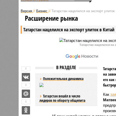
Стало известно о состоянии
противос
здоровья россиян, вернувшихся
властей 
Версия
//
Бизнес
//
Татарстан нацелился на экспорт улиток 
из Турции и Индии и помещенных
Генплана 
Расширение рынка
на обсервацию в казанский
Прокурат
санаторий «Василевский».
обращени
Татарстан нацелился на экспорт улиток в Китай
Первые результаты анализов на
соответс
COVID-19 у всех отрицательные.
документ
нарушени
Татарстан нацелился на э
В РАЗДЕЛЕ
Татарст
0
на заво
Положительная динамика
его как
быстрор
0
Как
за
Татарстан вошёл в число
Матве
лидеров по обороту общепита
0
предпр
произв