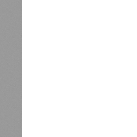
Как сл
0
Казань заняла 9 место в России
коллек
по объёму строящегося жилья
зареги
бронир
процент
По данным экспертов, в основном г
познавательный туризм, и их марш
хитами являются Казанский Кремль
вызывают места, связанные с имен
татарской слободы и речные прогул
имеется информационный портал на
переводчики, а в музеях планирует
Главными сдерживающими факторам
и проблема привычной оплаты: в 
расплатиться через Alipay и WeCha
отклоняются транзакции, поэтому 
предоплаченные карты. В Российск
индивидуальных туристов и прогно
будет заметен осенью при брониро