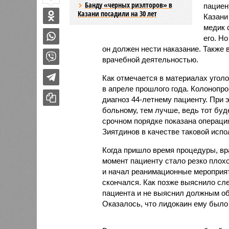
Банду «черных риэлторов» в
пациен
Казани посадили на 30 лет
Казани
медик 
его. Но
он должен нести наказание. Также 
врачебной деятельностью.
Как отмечается в материалах уголо
в апреле прошлого года. Колонопр
диагноз 44-летнему пациенту. При 
больному, тем лучше, ведь тот буде
срочном порядке показана операция
Зиятдинов в качестве таковой испо
Когда пришло время процедуры, вра
момент пациенту стало резко плохо
и начал реанимационные мероприяти
скончался. Как позже выяснило сле
пациента и не выяснил должным обр
Оказалось, что лидокаин ему было