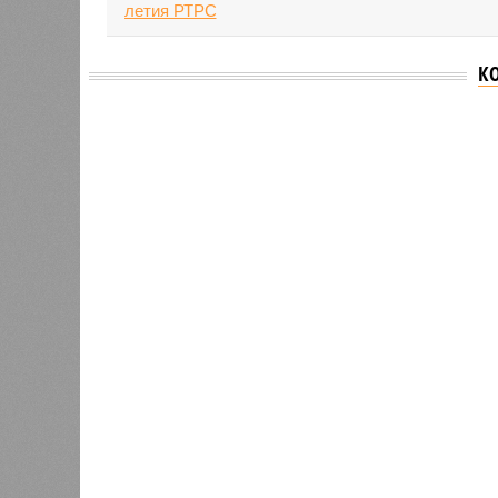
К
Версия
//
Общество
//
В Татарстане планируют адаптироват
Культура и маршруты
В Татарстане планируют адаптировать сервисы 
В Татарстане планируют адаптирова
В РАЗДЕЛЕ
На фоне
0
2027 го
К концу 2029 года в республике
на Ближ
планируют заменить все
усилия 
0
устаревшие лифты
инфраст