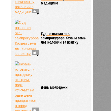
медицине
1
Суд назначил экс-
зампрокурора Казани семь
лет колонии за взятку
1
День молодёжи
1