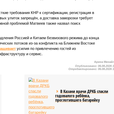
кие требования КНР к сертификации, регистрация в
вых улиток запрещён, а доставка заморозки требует
вной проблемой Матвеев также назвал поиск
одления Россией и Китаем безвизового режима до конца
ических потоков из-за конфликта на Ближнем Востоке
ращивает
усилия по привлечению гостей из
нфраструктуру и сервис.
Арина Михай
Опубликовано:
06.08.2026 
Отредактировано:
06.08.2026 
В Казани врачи ДРКБ спасли
годовалого ребёнка,
проглотившего батарейку