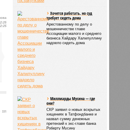
Хочется работать, но суд
требует сидеть дома
лова
12:25
Арестованному по делу о
12:25
мошенничестве главе
Ассоциации малого и среднего
бизнеса Хайдару Халилуллину
надоело сидеть дома
Миллиарды Мусина — где
они?
СКР заявил о новых вскрытых
331
хищениях в Татфондбанке и
назвал сумму денежных
претензий к экс-главе банка
Роберту Мусину