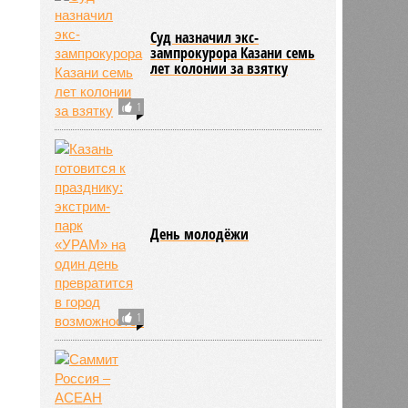
Суд назначил экс-
зампрокурора Казани семь
лет колонии за взятку
1
День молодёжи
1