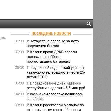
ПОСЛЕДНИЕ НОВОСТИ
2420
07/08
В Татарстане впервые за лето
подешевел бензин
07/08
В Казани врачи ДРКБ спасли
годовалого ребёнка,
проглотившего батарейку
06/08
Праздничной подсветкой украсят
казанскую телебашню в честь 25-
летия РТРС
05/08
На празднование дней Казани и
республики выделят 45,5 млн руб
04/08
В казанском зоопарке появилась
капибара
03/08
В Казани рассказали о планах по
строительству канатной дороги