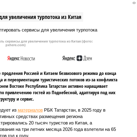
для увеличения турпотока из Китая
ть сервисы для увеличения турпотока из Китая (фото:
pxhere.com)
 продления Россией и Китаем безвизового режима до конца
да и переориентации туристических потоков из-за конфликта
нем Востоке Республика Татарстан активно наращивает
по привлечению гостей из Поднебесной, адаптируя под них
руктуру и сервис.
едует из
материалов
РБК Татарстан, в 2025 году в
тивных средствах размещения региона
стрировались 20 тысяч туристов из Китая, а
ования на три летних месяца 2026 года взлетели на 65
ов год к году.