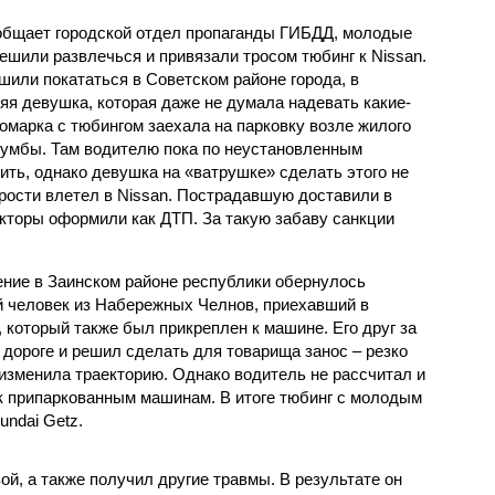
общает городской отдел пропаганды ГИБДД, молодые
ешили развлечься и привязали тросом тюбинг к Nissan.
шили покататься в Советском районе города, в
яя девушка, которая даже не думала надевать какие-
омарка с тюбингом заехала на парковку возле жилого
мумбы. Там водителю пока по неустановленным
ить, однако девушка на «ватрушке» сделать этого не
орости влетел в Nissan. Пострадавшую доставили в
кторы оформили как ДТП. За такую забаву санкции
ение в Заинском районе республики обернулось
ой человек из Набережных Челнов, приехавший в
, который также был прикреплен к машине. Его друг за
 дороге и решил сделать для товарища занос – резко
изменила траекторию. Однако водитель не рассчитал и
к припаркованным машинам. В итоге тюбинг с молодым
undai Getz.
й, а также получил другие травмы. В результате он