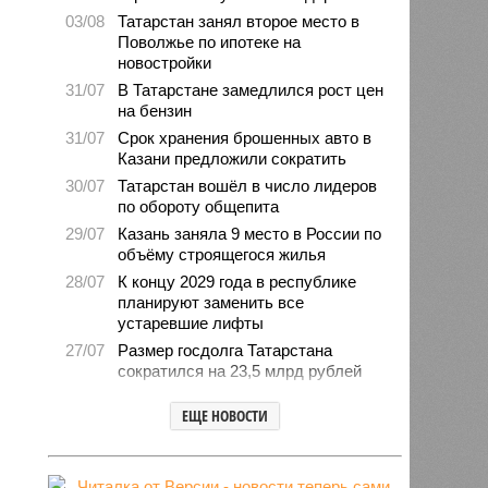
03/08
Татарстан занял второе место в
Поволжье по ипотеке на
новостройки
31/07
В Татарстане замедлился рост цен
на бензин
31/07
Срок хранения брошенных авто в
Казани предложили сократить
30/07
Татарстан вошёл в число лидеров
по обороту общепита
29/07
Казань заняла 9 место в России по
объёму строящегося жилья
28/07
К концу 2029 года в республике
планируют заменить все
устаревшие лифты
27/07
Размер госдолга Татарстана
сократился на 23,5 млрд рублей
27/07
Свыше 2,3 млн «квадратов»
ЕЩЕ НОВОСТИ
нового жилья построили с начала
года в Татарстане
24/07
В Зеленодольске автомобиль
врезался в дерево и загорелся,