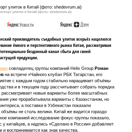
кспорт улиток в Китай (фото: shedevrum.ai)
анский производитель съедобных улиток всерьёз нацелился
евание ёмкого и перспективного рынка Китая, рассматривая
 потенциально бездонный канал сбыта для своей
астущей продукции.
явил
совладелец группы компаний Helix Group
Роман
ев
на встрече «Чайного клуба» РБК Татарстан, его
иятие с каждым годом стабильно наращивает объёмы
одства и в текущем году рассчитывает собрать порядка
чем рассматривает новые варианты более масштабных
пания уже прорабатывала варианты с Казахстаном, но
интереса, а поставки в Узбекистан показали
 объёмы не столь велики. Китай же видится гораздо
ое компанией исследование фокус-группы показало,
с у китайцев, а надпись «Сделано в России» добавляет
 и воспринимается как знак качества.