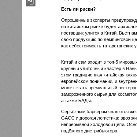
Есть ли риски?
Опрошенные эксперты предупрежда
на китайском рынке будет архисло
поставщик улиток в Китай, Вьетнам
свою продукцию по демпинговой цен
как себестоимость татарстанских у
Китай и сам входит в топ-5 миров
крупный улиточный кластер в Нань
этом традиционная китайская кухня
европейском понимании, и внутренн
может стать премиальный ресторан
замороженного сырья для косметол
а также БАДы.
Серьёзным барьером являются жёст
GACC и дорогая логистика: ввоз жи
непрерывной холодовой цепи. Осно
надёжного дистрибьютора.