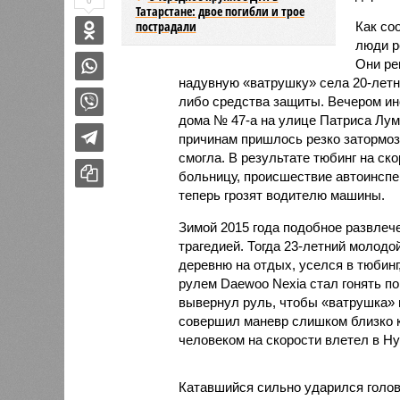
0
Татарстане: двое погибли и трое
пострадали
Как со
люди р
Они ре
надувную «ватрушку» села 20-летн
либо средства защиты. Вечером ин
дома № 47-а на улице Патриса Лу
причинам пришлось резко затормоз
смогла. В результате тюбинг на ск
больницу, происшествие автоинспе
теперь грозят водителю машины.
Зимой 2015 года подобное развлеч
трагедией. Тогда 23-летний молод
деревню на отдых, уселся в тюбинг
рулем Daewoo Nexia стал гонять по
вывернул руль, чтобы «ватрушка» 
совершил маневр слишком близко 
человеком на скорости влетел в Hy
Катавшийся сильно ударился голово