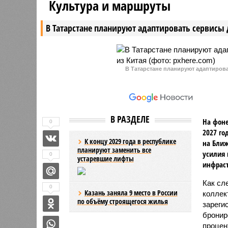
Культура и маршруты
В Татарстане планируют адаптировать сервисы 
В Татарстане планируют адаптирова
В РАЗДЕЛЕ
На фоне
0
2027 го
К концу 2029 года в республике
на Ближ
планируют заменить все
усилия 
0
устаревшие лифты
инфраст
Как сл
0
Казань заняла 9 место в России
коллек
по объёму строящегося жилья
зареги
бронир
процент