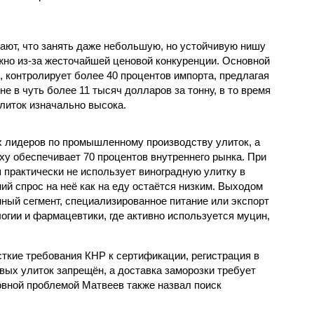
ют, что занять даже небольшую, но устойчивую нишу
жно из-за жесточайшей ценовой конкуренции. Основной
, контролирует более 40 процентов импорта, предлагая
е в чуть более 11 тысяч долларов за тонну, в то время
литок изначально высока.
ых лидеров по промышленному производству улиток, а
ху обеспечивает 70 процентов внутреннего рынка. При
 практически не использует виноградную улитку в
ий спрос на неё как на еду остаётся низким. Выходом
ный сегмент, специализированное питание или экспорт
огии и фармацевтики, где активно используется муцин,
кие требования КНР к сертификации, регистрация в
вых улиток запрещён, а доставка заморозки требует
вной проблемой Матвеев также назвал поиск