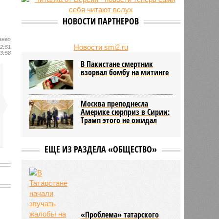
есть погибшие
НОВОСТИ ПАРТНЕРОВ
ане»
Новости smi2.ru
12:51
13:58
В Пакистане смертник
взорвал бомбу на митинге
Москва преподнесла
Америке сюрприз в Сирии:
Трамп этого не ожидал
ЕЩЕ ИЗ РАЗДЕЛА «ОБЩЕСТВО»
«Проблема» татарского