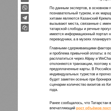
По данным экспертов, в основном г
познавательный туризм, и их марш
хитами являются Казанский Кремль
вызывают места, связанные с имен
татарской слободы и речные прогул
имеется информационный портал на
переводчики, а в музеях планирует
Главными сдерживающими факторам
и проблема привычной оплаты: в 
расплатиться через Alipay и WeCha
отклоняются транзакции, поэтому 
предоплаченные карты. В Российск
индивидуальных туристов и прогно
будет заметен осенью при брониро
сценарии количество визитов из Ки
года.
Ранее сообщалось, что Татарстан 
впечатляющий
рост объёмов пост