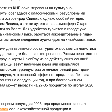
ости из КНР ориентированы на культурно-
руты совпадают с классическими: безусловными
 и остров-град Свияжск, однако особый интерес
ем Ленина, а также аутентичная атмосфера Старо-
ки по Волге. Для удобства туристов в городе уже
 китайском языке, работают аккредитованные гиды-
ся активное внедрение аудиогидов на китайском языке.
и для взрывного роста турпотока остаются логистика
подавляющем большинстве регионов России невозможно
tpay, а карты UnionPay из-за действующих санкций
китайцы везут наличные юани или оформляют
ом союзе туриндустрии отмечают резкий рост доли
зируют, что основной эффект от продления безвиза
ваниях на следующий год, а при благоприятном
тая может вырасти на 27-35 процентов по итогам 2026
в первом полугодии 2026 года продемонстрировал
авок
сельскохозяйственной продукции и