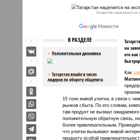
Татарстан нацелился на э
В РАЗДЕЛЕ
Татарст
0
на заво
Положительная динамика
его как
быстрор
0
Как
за
Татарстан вошёл в число
Матве
лидеров по обороту общепита
0
предпр
произв
15 тонн живой улитки, в связи с 
рынков сбыта. По его словам, ком
там продукт не вызвал ожидаемого 
положительную обратную связь, но
более привлекательным. Проведённ
что улитки вызывают живой интере
продукту особой привлекательности