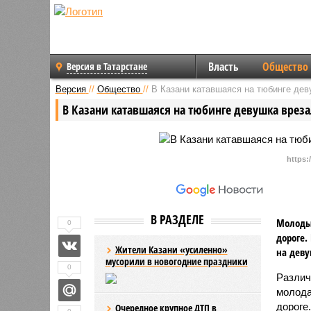
Власть
Общество
Версия в Татарстане
Версия
//
Общество
//
В Казани катавшаяся на тюбинге дев
В Казани катавшаяся на тюбинге девушка вреза
https:
В РАЗДЕЛЕ
Молодые
0
дороге.
Жители Казани «усиленно»
на деву
мусорили в новогодние праздники
0
Различ
молода
дороге.
Очередное крупное ДТП в