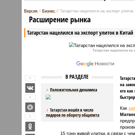
В РТ будут заочно судить
Дело о ж
граждан Украины по обвинению в
доме на 
Версия
//
Бизнес
//
Татарстан нацелился на экспорт улиток 
присвоении нефти местной
рассматр
Расширение рынка
компании на сумму 10,8 млрд
Татарста
рублей. В рамках
предъявл
Татарстан нацелился на экспорт улиток в Китай
предварительного следствия
убийстве
было арестовано имущество и
мошеннич
акции на 20,7 млрд рублей.
хранении
Татарстан нацелился на э
В РАЗДЕЛЕ
Татарст
0
на заво
Положительная динамика
его как
быстрор
0
Как
за
Татарстан вошёл в число
Матве
лидеров по обороту общепита
0
предпр
произв
15 тонн живой улитки, в связи с 