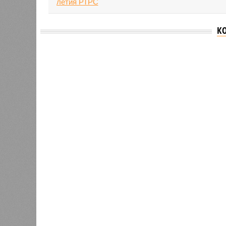
К
Версия
//
Общество
//
В Татарстане планируют адаптироват
Культура и маршруты
В Татарстане планируют адаптировать сервисы 
В Татарстане планируют адаптирова
В РАЗДЕЛЕ
На фоне
0
2027 го
К концу 2029 года в республике
на Ближ
планируют заменить все
усилия 
0
устаревшие лифты
инфраст