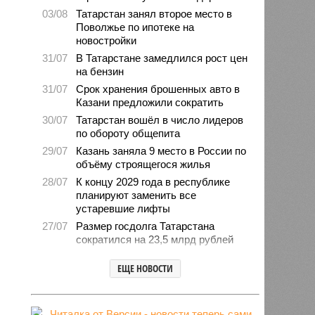
03/08
Татарстан занял второе место в
Поволжье по ипотеке на
новостройки
31/07
В Татарстане замедлился рост цен
на бензин
31/07
Срок хранения брошенных авто в
Казани предложили сократить
30/07
Татарстан вошёл в число лидеров
по обороту общепита
29/07
Казань заняла 9 место в России по
объёму строящегося жилья
28/07
К концу 2029 года в республике
планируют заменить все
устаревшие лифты
27/07
Размер госдолга Татарстана
сократился на 23,5 млрд рублей
27/07
Свыше 2,3 млн «квадратов»
ЕЩЕ НОВОСТИ
нового жилья построили с начала
года в Татарстане
24/07
В Зеленодольске автомобиль
врезался в дерево и загорелся,