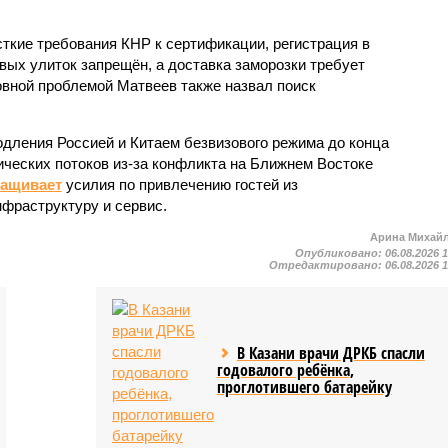
кие требования КНР к сертификации, регистрация в
вых улиток запрещён, а доставка заморозки требует
вной проблемой Матвеев также назвал поиск
одления Россией и Китаем безвизового режима до конца
ических потоков из-за конфликта на Ближнем Востоке
ращивает
усилия по привлечению гостей из
нфраструктуру и сервис.
Арина Михай
Опубликовано:
06.08.2026 
Отредактировано:
06.08.2026 
В Казани врачи ДРКБ спасли
годовалого ребёнка,
проглотившего батарейку