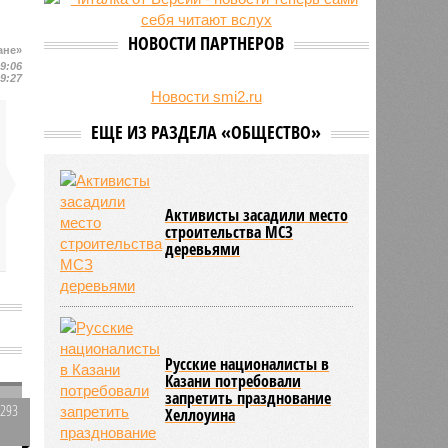
есть погибшие
НОВОСТИ ПАРТНЕРОВ
ане»
19:06
19:27
Новости smi2.ru
ЕЩЕ ИЗ РАЗДЕЛА «ОБЩЕСТВО»
Активисты засадили место
строительства МСЗ
деревьями
Русские националисты в
Казани потребовали
запретить празднование
5293
Хеллоуина