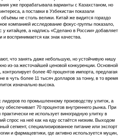
пания уже прорабатывала варианты с Казахстаном, но
интереса, а поставки в Узбекистан показали
 объёмы не столь велики. Китай же видится гораздо
ое компанией исследование фокус-группы показало,
с у китайцев, а надпись «Сделано в России» добавляет
 и воспринимается как знак качества.
ют, что занять даже небольшую, но устойчивую нишу
жно из-за жесточайшей ценовой конкуренции. Основной
, контролирует более 40 процентов импорта, предлагая
е в чуть более 11 тысяч долларов за тонну, в то время
литок изначально высока.
ых лидеров по промышленному производству улиток, а
ху обеспечивает 70 процентов внутреннего рынка. При
 практически не использует виноградную улитку в
ий спрос на неё как на еду остаётся низким. Выходом
ный сегмент, специализированное питание или экспорт
огии и фармацевтики, где активно используется муцин,