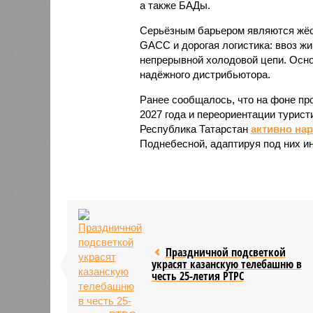
а также БАДы.
Серьёзным барьером являются жёст
GACC и дорогая логистика: ввоз жи
непрерывной холодовой цепи. Осно
надёжного дистрибьютора.
Ранее сообщалось, что на фоне пр
2027 года и переориентации турист
Республика Татарстан
активно на
Поднебесной, адаптируя под них и
Праздничной подсветкой
украсят казанскую телебашню в
честь 25-летия РТРС