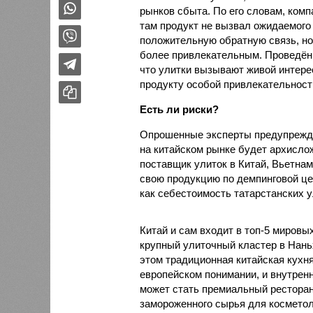
рынков сбыта. По его словам, ком
там продукт не вызвал ожидаемого 
положительную обратную связь, но
более привлекательным. Проведённ
что улитки вызывают живой интере
продукту особой привлекательности
Есть ли риски?
Опрошенные эксперты предупрежда
на китайском рынке будет архисло
поставщик улиток в Китай, Вьетнам
свою продукцию по демпинговой цен
как себестоимость татарстанских у
Китай и сам входит в топ-5 миров
крупный улиточный кластер в Нань
этом традиционная китайская кухня
европейском понимании, и внутренн
может стать премиальный ресторан
замороженного сырья для косметол