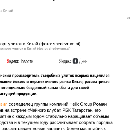
естоком убийстве в
суд над членами молодежной
Минской в Казани начал
преступной группировки
в Китай
ивать Верховный суд
«Суконовские», которые в духе
на. Обвиняемому
90-х совершили нападение на
ено обвинение в
своих оппонентов и жестко
, покушении на
избили их.
ество и незаконном
 оружия.
кспорт улиток в Китай (фото: shedevrum.ai)
анский производитель съедобных улиток всерьёз нацелился
евание ёмкого и перспективного рынка Китая, рассматривая
 потенциально бездонный канал сбыта для своей
астущей продукции.
явил
совладелец группы компаний Helix Group
Роман
ев
на встрече «Чайного клуба» РБК Татарстан, его
иятие с каждым годом стабильно наращивает объёмы
одства и в текущем году рассчитывает собрать порядка
чем рассматривает новые варианты более масштабных