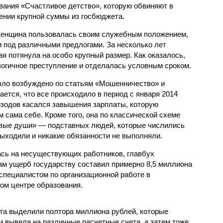
вания «Счастливое детство», которую обвиняют в
ении крупной суммы из госбюджета.
 женщина пользовалась своим служебным положением,
 под различными предлогами. За несколько лет
я потянула на особо крупный размер. Как оказалось,
логичное преступление и отделалась условным сроком.
ыло возбуждено по статьям «Мошенничество» и
ется, что все происходило в период с января 2014
пизодов касался завышения зарплаты, которую
 сама себе. Кроме того, она по классической схеме
твые души» — подставных людей, которые числились
 выходили и никакие обязанности не выполняли.
ась на несуществующих работников, главбух
ам ущерб государству составил примерно 8,5 миллиона
специалистом по организационной работе в
ом центре образования.
та выделили полтора миллиона рублей, которые
м вывела на различные расчетные счета, а затем тоже