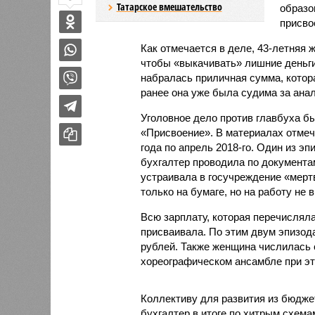
Татарское вмешательство
образо
присво
Как отмечается в деле, 43-летняя
чтобы «выкачивать» лишние деньги
набралась приличная сумма, котора
ранее она уже была судима за ана
Уголовное дело против главбуха б
«Присвоение». В материалах отмеча
года по апрель 2018-го. Один из э
бухгалтер проводила по документам
устраивала в госучреждение «мер
только на бумаге, но на работу не
Всю зарплату, которая перечислял
присваивала. По этим двум эпизод
рублей. Также женщина числилась 
хореографическом ансамбле при эт
Коллективу для развития из бюдже
бухгалтер в итоге по хитрым схема