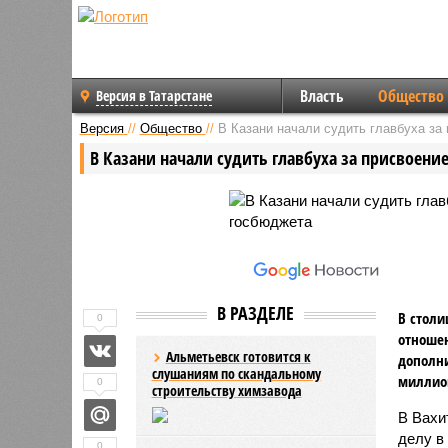
Власть
Общество
Версия в Татарстане
Версия
//
Общество
//
В Казани начали судить главбуха за
В Казани начали судить главбуха за присвоени
В РАЗДЕЛЕ
В столи
0
отношен
Альметьевск готовится к
дополни
слушаниям по скандальному
миллио
0
строительству химзавода
В Вахи
делу в
0