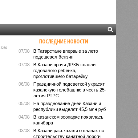
ПОСЛЕДНИЕ НОВОСТИ
2236
07/08
В Татарстане впервые за лето
подешевел бензин
07/08
В Казани врачи ДРКБ спасли
годовалого ребёнка,
проглотившего батарейку
06/08
Праздничной подсветкой украсят
казанскую телебашню в честь 25-
летия РТРС
05/08
На празднование дней Казани и
республики выделят 45,5 млн руб
04/08
В казанском зоопарке появилась
капибара
03/08
В Казани рассказали о планах по
строительству канатной дороги