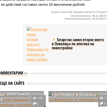
 ее действий составил около 10 миллионов рублей.
Отдел новостей «Нашей версии в Татарст
Опубликовано:
05.11.2019 
Отредактировано:
05.11.2019 
Татарстан занял второе место
в Поволжье по ипотеке на
новостройки
ОММЕНТАРИИ
0
ни начался суд над
ой, жестоко
В Казани судят членов
ЕЩЕ НА САЙТЕ
м в лифте
ОПГ «Суконовские» за
ца земельных
групповое избиение
3160
1
ов
В столице Татарстана начался
0
0