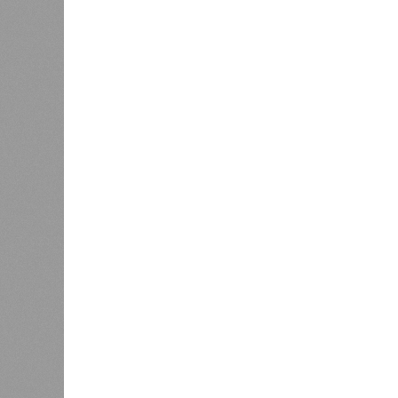
Как сл
0
Казань заняла 9 место в России
коллек
по объёму строящегося жилья
зареги
бронир
процент
По данным экспертов, в основном г
познавательный туризм, и их марш
хитами являются Казанский Кремль
вызывают места, связанные с имен
татарской слободы и речные прогул
имеется информационный портал на
переводчики, а в музеях планирует
Главными сдерживающими факторам
и проблема привычной оплаты: в 
расплатиться через Alipay и WeCha
отклоняются транзакции, поэтому 
предоплаченные карты. В Российск
индивидуальных туристов и прогно
будет заметен осенью при брониро