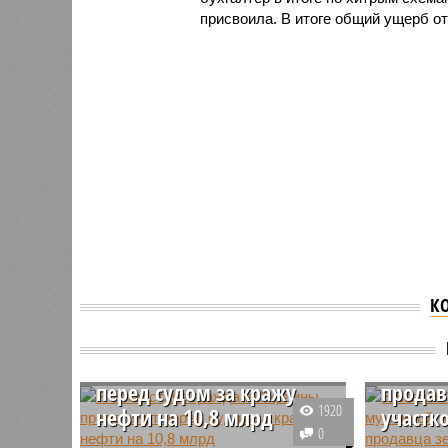
присвоила. В итоге общий ущерб от
К
В Каза
В Татарстане граждане
мужчин
Украины предстанут
убивше
перед судом за кражу
продав
1920
нефти на 10,8 млрд
участк
0