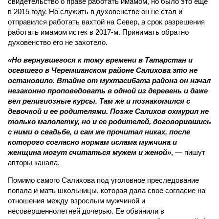
свидетельство о праве работать имамом, но было это еще
в 2015 году. Но служить в духовенстве он не стал и
отправился работать вахтой на Север, а срок разрешения
работать имамом истек в 2017-м. Принимать обратно
духовенство его не захотело.
«Но вернувшегося к тому времени в Татарстан и
осевшего в Черемшанском районе Салихова это не
остановило. Втайне от мухтасибата района он начал
незаконно проповедовать в одной из деревень и даже
вел религиозные курсы. Там же и познакомился с
девочкой и ее родителями. Позже Салихов охмурил не
только малолетку, но и ее родителей, договорившись
с ними о свадьбе, и сам же прочитал никах, после
которого согласно нормам ислама мужчина и
женщина могут считаться мужем и женой»
, — пишут
авторы канала.
Помимо самого Салихова под уголовное преследование
попала и мать школьницы, которая дала свое согласие на
отношения между взрослым мужчиной и
несовершеннолетней дочерью. Ее обвинили в