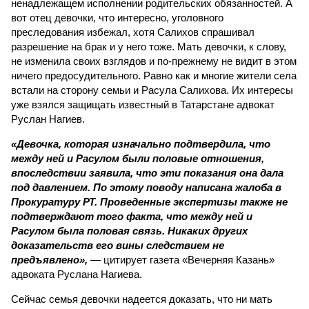
ненадлежащем исполнении родительских обязанностей. А
вот отец девочки, что интересно, уголовного
преследования избежал, хотя Салихов спрашивал
разрешение на брак и у него тоже. Мать девочки, к слову,
не изменила своих взглядов и по-прежнему не видит в этом
ничего предосудительного. Равно как и многие жители села
встали на сторону семьи и Расула Салихова. Их интересы
уже взялся защищать известный в Татарстане адвокат
Руслан Нагиев.
«Девочка, которая изначально подтвердила, что
между ней и Расулом были половые отношения,
впоследствии заявила, что эти показания она дала
под давлением. По этому поводу написана жалоба в
Прокуратуру РТ. Проведенные экспертизы также не
подтверждают того факта, что между ней и
Расулом была половая связь. Никаких других
доказательств его вины следствием не
предъявлено»,
— цитирует газета «Вечерняя Казань»
адвоката Руслана Нагиева.
Сейчас семья девочки надеется доказать, что ни мать