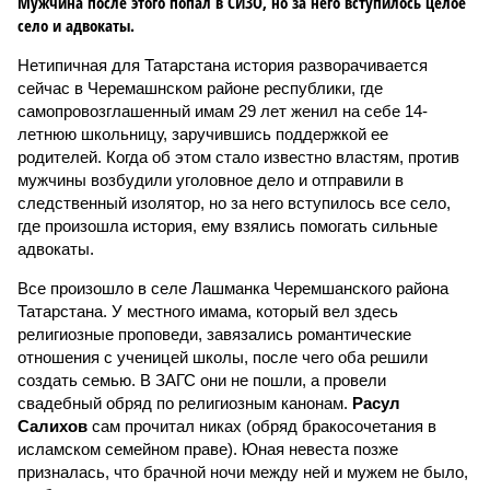
Мужчина после этого попал в СИЗО, но за него вступилось целое
село и адвокаты.
Нетипичная для Татарстана история разворачивается
сейчас в Черемашнском районе республики, где
самопровозглашенный имам 29 лет женил на себе 14-
летнюю школьницу, заручившись поддержкой ее
родителей. Когда об этом стало известно властям, против
мужчины возбудили уголовное дело и отправили в
следственный изолятор, но за него вступилось все село,
где произошла история, ему взялись помогать сильные
адвокаты.
Все произошло в селе Лашманка Черемшанского района
Татарстана. У местного имама, который вел здесь
религиозные проповеди, завязались романтические
отношения с ученицей школы, после чего оба решили
создать семью. В ЗАГС они не пошли, а провели
свадебный обряд по религиозным канонам.
Расул
Салихов
сам прочитал никах (обряд бракосочетания в
исламском семейном праве). Юная невеста позже
призналась, что брачной ночи между ней и мужем не было,