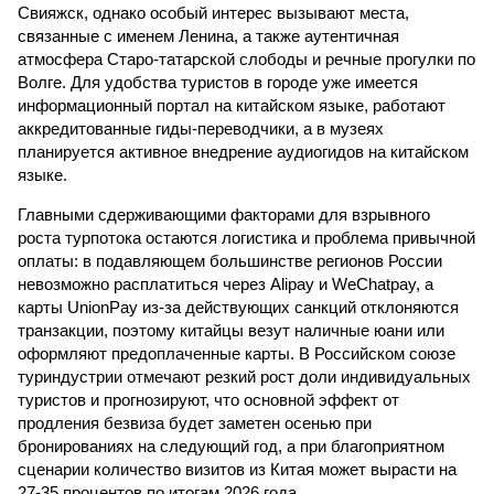
Свияжск, однако особый интерес вызывают места,
связанные с именем Ленина, а также аутентичная
атмосфера Старо-татарской слободы и речные прогулки по
Волге. Для удобства туристов в городе уже имеется
информационный портал на китайском языке, работают
аккредитованные гиды-переводчики, а в музеях
планируется активное внедрение аудиогидов на китайском
языке.
Главными сдерживающими факторами для взрывного
роста турпотока остаются логистика и проблема привычной
оплаты: в подавляющем большинстве регионов России
невозможно расплатиться через Alipay и WeChatpay, а
карты UnionPay из-за действующих санкций отклоняются
транзакции, поэтому китайцы везут наличные юани или
оформляют предоплаченные карты. В Российском союзе
туриндустрии отмечают резкий рост доли индивидуальных
туристов и прогнозируют, что основной эффект от
продления безвиза будет заметен осенью при
бронированиях на следующий год, а при благоприятном
сценарии количество визитов из Китая может вырасти на
27-35 процентов по итогам 2026 года.