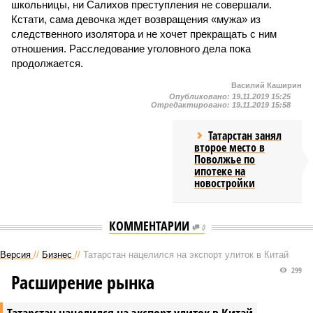
школьницы, ни Салихов преступления не совершали.
Кстати, сама девочка ждет возвращения «мужа» из
следственного изолятора и не хочет прекращать с ним
отношения. Расследование уголовного дела пока
продолжается.
Василий Каширин
Опубликовано:
19.11.2019 15:25
Отредактировано:
19.11.2019 15:58
Татарстан занял
второе место в
Поволжье по
ипотеке на
новостройки
КОММЕНТАРИИ
0
Версия
//
Бизнес
//
Татарстан нацелился на экспорт улиток в Китай
299
Расширение рынка