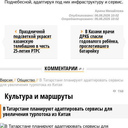
Поднебесной, адаптируя под них инфраструктуру и сервис.
Арина Михайлова
Опубликовано:
06.08.2026 10:02
Отредактировано:
06.08.2026 10:02
Праздничной
В Казани врачи
подсветкой украсят
ДРКБ спасли
казанскую
годовалого ребёнка,
телебашню в честь
проглотившего
25-летия РТРС
батарейку
КОММЕНТАРИИ
0
Версия
//
Общество
//
В Татарстане планируют адаптировать сервисы
для увеличения турпотока из Китая
1168
Культура и маршруты
В Татарстане планируют адаптировать сервисы для
увеличения турпотока из Китая