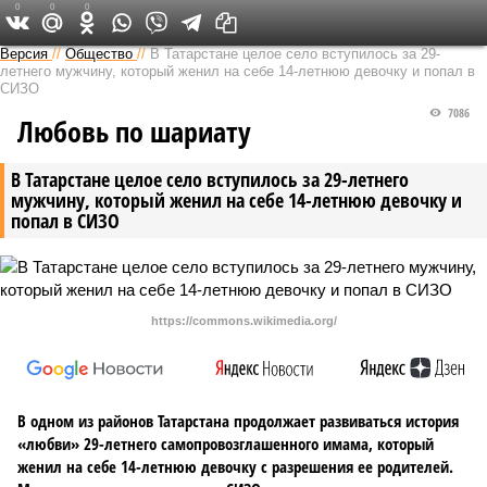
0
0
0
Версия в Татарстане
Версия
//
Общество
//
В Татарстане целое село вступилось за 29-
летнего мужчину, который женил на себе 14-летнюю девочку и попал в
СИЗО
7086
Любовь по шариату
В Татарстане целое село вступилось за 29-летнего
мужчину, который женил на себе 14-летнюю девочку и
попал в СИЗО
https://commons.wikimedia.org/
В одном из районов Татарстана продолжает развиваться история
«любви» 29-летнего самопровозглашенного имама, который
женил на себе 14-летнюю девочку с разрешения ее родителей.