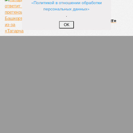
«Политикой в отношении обработки
персональных данных»
.
Татарстан ответит на претензии
Башкортостана из-за «Татарча диктант»
OK
Жители Казани вышли на пикет против
строительства дороги
СЛУЧАЙНЫЕ СТАТЬИ
Красная плесень
КПРФ в Татарстане определилась со списком
кандидатов, которые будут штурмовать на выборах
Госсовет