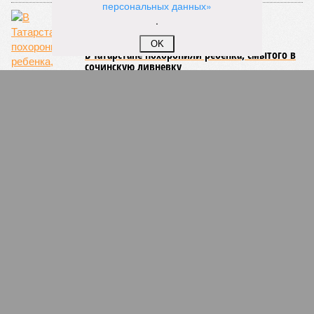
персональных данных»
.
OK
В Татарстане похоронили ребенка, смытого в
сочинскую ливневку
СЛУЧАЙНЫЕ СТАТЬИ
Неуловимый Минниханов
Противники строительства МСЗ в Казани
«продавили» митинг и требуют встречи с
неуловимым главой Рустамом Миннихановым