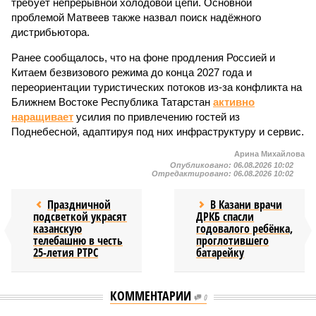
требует непрерывной холодовой цепи. Основной
проблемой Матвеев также назвал поиск надёжного
дистрибьютора.
Ранее сообщалось, что на фоне продления Россией и
Китаем безвизового режима до конца 2027 года и
переориентации туристических потоков из-за конфликта на
Ближнем Востоке Республика Татарстан
активно
наращивает
усилия по привлечению гостей из
Поднебесной, адаптируя под них инфраструктуру и сервис.
Арина Михайлова
Опубликовано:
06.08.2026 10:02
Отредактировано:
06.08.2026 10:02
Праздничной
В Казани врачи
подсветкой украсят
ДРКБ спасли
казанскую
годовалого ребёнка,
телебашню в честь
проглотившего
25-летия РТРС
батарейку
КОММЕНТАРИИ
0