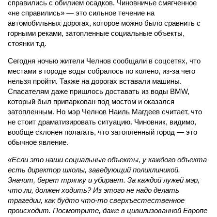
справились с обилием осадков. Чиновничье смягченное
«не справились» — это сильное течение на
автомобильных дорогах, которое можно было сравнить с
горными реками, затопленные социальные объекты,
стоянки т.д.
Сегодня ночью жители Челнов сообщали в соцсетях, что
местами в городе воды собралось по колено, из-за чего
нельзя пройти. Также на дорогах вставали машины.
Спасателям даже пришлось доставать из воды BMW,
который был припаркован под мостом и оказался
затопленным. Но мэр Челнов Наиль Магдеев считает, что
не стоит драматизировать ситуацию. Чиновник, видимо,
вообще склонен полагать, что затопленный город — это
обычное явление.
«Если это наши социальные объекты, у каждого объекта
есть директор школы, заведующий поликлиникой.
Значит, берет тряпку и убирает. За каждой лужей мэр,
что ли, должен ходить? Из этого не надо делать
трагедии, как будто что-то сверхъестественное
происходит. Посмотрите, даже в цивилизованной Европе