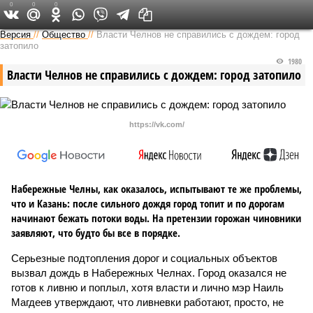
0
0
0
Версия в Татарстане
Версия
//
Общество
//
Власти Челнов не справились с дождем: город
затопило
1980
Власти Челнов не справились с дождем: город затопило
https://vk.com/
Набережные Челны, как оказалось, испытывают те же проблемы,
что и Казань: после сильного дождя город топит и по дорогам
начинают бежать потоки воды. На претензии горожан чиновники
заявляют, что будто бы все в порядке.
Серьезные подтопления дорог и социальных объектов
вызвал дождь в Набережных Челнах. Город оказался не
готов к ливню и поплыл, хотя власти и лично мэр Наиль
Магдеев утверждают, что ливневки работают, просто, не