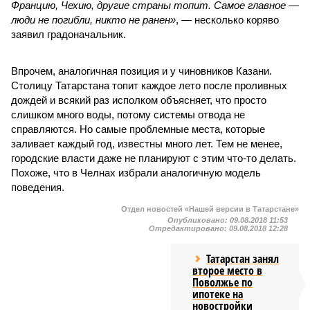
Францию, Чехию, другие страны топит. Самое главное —
люди не погибли, никто не ранен»
, — несколько коряво
заявил градоначальник.
Впрочем, аналогичная позиция и у чиновников Казани.
Столицу Татарстана топит каждое лето после проливных
дождей и всякий раз исполком объясняет, что просто
слишком много воды, потому системы отвода не
справляются. Но самые проблемные места, которые
заливает каждый год, известны много лет. Тем не менее,
городские власти даже не планируют с этим что-то делать.
Похоже, что в Челнах избрали аналогичную модель
поведения.
Отдел новостей «Нашей версии в Татарстане»
Опубликовано:
09.08.2018 11:53
Отредактировано:
09.08.2018 12:28
Татарстан занял
второе место в
Поволжье по
ипотеке на
новостройки