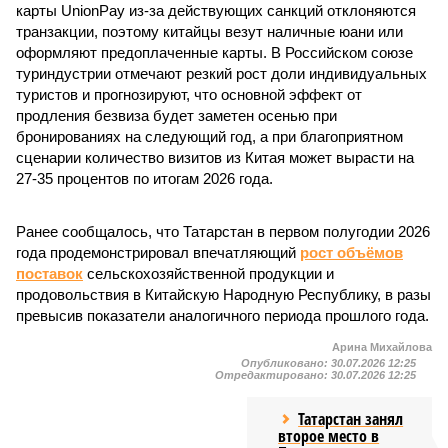
карты UnionPay из-за действующих санкций отклоняются
транзакции, поэтому китайцы везут наличные юани или
оформляют предоплаченные карты. В Российском союзе
туриндустрии отмечают резкий рост доли индивидуальных
туристов и прогнозируют, что основной эффект от
продления безвиза будет заметен осенью при
бронированиях на следующий год, а при благоприятном
сценарии количество визитов из Китая может вырасти на
27-35 процентов по итогам 2026 года.
Ранее сообщалось, что Татарстан в первом полугодии 2026
года продемонстрировал впечатляющий
рост объёмов
поставок
сельскохозяйственной продукции и
продовольствия в Китайскую Народную Республику, в разы
превысив показатели аналогичного периода прошлого года.
Арина Михайлова
Опубликовано:
30.07.2026 12:25
Отредактировано:
30.07.2026 12:25
Татарстан занял
второе место в