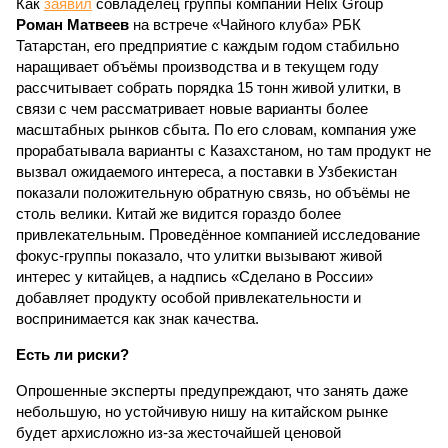
Как
заявил
совладелец группы компаний Helix Group
Роман Матвеев
на встрече «Чайного клуба» РБК
Татарстан, его предприятие с каждым годом стабильно
наращивает объёмы производства и в текущем году
рассчитывает собрать порядка 15 тонн живой улитки, в
связи с чем рассматривает новые варианты более
масштабных рынков сбыта. По его словам, компания уже
прорабатывала варианты с Казахстаном, но там продукт не
вызвал ожидаемого интереса, а поставки в Узбекистан
показали положительную обратную связь, но объёмы не
столь велики. Китай же видится гораздо более
привлекательным. Проведённое компанией исследование
фокус-группы показало, что улитки вызывают живой
интерес у китайцев, а надпись «Сделано в России»
добавляет продукту особой привлекательности и
воспринимается как знак качества.
Есть ли риски?
Опрошенные эксперты предупреждают, что занять даже
небольшую, но устойчивую нишу на китайском рынке
будет архисложно из-за жесточайшей ценовой