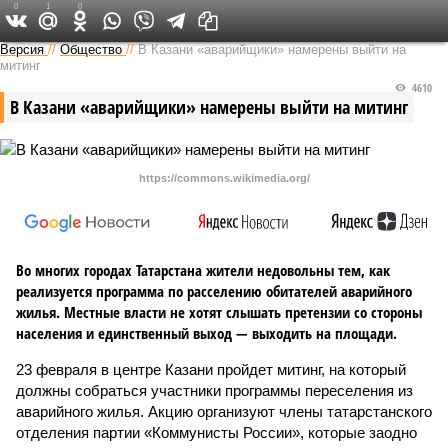
0
1
0
Версия в Татарстане
Версия
//
Общество
//
В Казани «аварийщики» намерены выйти на
митинг
4610
В Казани «аварийщики» намерены выйти на митинг
https://commons.wikimedia.org/
Во многих городах Татарстана жители недовольны тем, как
реализуется программа по расселению обитателей аварийного
жилья. Местные власти не хотят слышать претензии со стороны
населения и единственный выход — выходить на площади.
23 февраля в центре Казани пройдет митинг, на который
должны собраться участники программы переселения из
аварийного жилья. Акцию организуют члены татарстанского
отделения партии «Коммунисты России», которые заодно