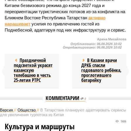
Китаем безвизового режима до конца 2027 года и
переориентации туристических потоков из-за конфликта на
Ближнем Востоке Республика Татарстан
активно
наращивает
усилия по привлечению гостей из
Поднебесной, адаптируя под них инфраструктуру и сервис.
Арина Михайлова
Опубликовано:
06.08.2026 10:02
Отредактировано:
06.08.2026 10:02
Праздничной
В Казани врачи
подсветкой украсят
ДРКБ спасли
казанскую
годовалого ребёнка,
телебашню в честь
проглотившего
25-летия РТРС
батарейку
КОММЕНТАРИИ
0
Версия
//
Общество
//
В Татарстане планируют адаптировать сервисы
для увеличения турпотока из Китая
1406
Культура и маршруты