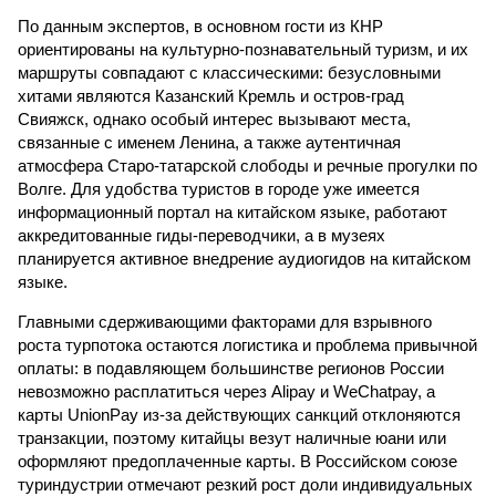
По данным экспертов, в основном гости из КНР
ориентированы на культурно-познавательный туризм, и их
маршруты совпадают с классическими: безусловными
хитами являются Казанский Кремль и остров-град
Свияжск, однако особый интерес вызывают места,
связанные с именем Ленина, а также аутентичная
атмосфера Старо-татарской слободы и речные прогулки по
Волге. Для удобства туристов в городе уже имеется
информационный портал на китайском языке, работают
аккредитованные гиды-переводчики, а в музеях
планируется активное внедрение аудиогидов на китайском
языке.
Главными сдерживающими факторами для взрывного
роста турпотока остаются логистика и проблема привычной
оплаты: в подавляющем большинстве регионов России
невозможно расплатиться через Alipay и WeChatpay, а
карты UnionPay из-за действующих санкций отклоняются
транзакции, поэтому китайцы везут наличные юани или
оформляют предоплаченные карты. В Российском союзе
туриндустрии отмечают резкий рост доли индивидуальных