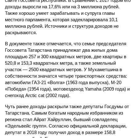
сайте Госсовета республики. В сравнении с 2017 годом его
доходы выросли на 17,6% или на 3 миллиона рублей.
Также хорошо умеет зарабатывать и супруга главы
местного парламента, которая задекларировала 10,1
миллиона рублей. Источники и структура доходов не
раскрываются.
В документе также отмечается, что семье председателя
Госсовета Татарстана принадлежат два жилых дома
площадью 257 и 300 квадратных метров, две квартиры в
520,8 и 153,3 квадратных метра, а также земельный
участок — 2500 квадратных метров. У Мухаметшина в
собственности значатся четыре транспортных средства:
автомобили ГАЗ-21 «Волга» (1963 года выпуска), М-20
«Победа» (1954 года), мотовездеход Yamaha (2009 года) и
снегоход Arctic cat (2002 года).
Чуть ранее доходы раскрыли также депутаты Госдумы от
Татарстана. Самым богатым народным избранником из
региона стал Айрат Хайруллин, бывший совладелец
«Эдельвейс групп». Согласно официальной декларации,
депутат в 2018 году получил доход в размере 158,8